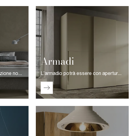
Armadi
Quando lo spazio a disposizione non è tanto, si trovano in commercio molteplici soluzioni salvaspazio: Letti trasformabili e a scomparsa, che di giorno diventano mobili plurifunzionali, pratici e belli.
L’armadio potrà essere con apertura a battente o ad ante scorrevoli oppure, ancora, a cabina guardaroba: la scelta segue soltanto le tue necessità di spazio e stile, secondo la conformazione del locale.