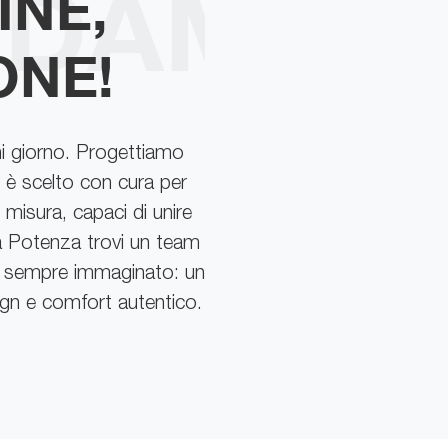
INE,
ONE!
ni giorno. Progettiamo
o è scelto con cura per
 misura, capaci di unire
i a Potenza trovi un team
hai sempre immaginato: un
sign e comfort autentico.