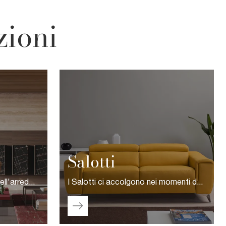
zioni
Salotti
I migliori brand nel settore dell'arredo producono librerie di grande valore estetico, dalle linee sinuose piuttosto che dalle forme semplici, in modo che ciascuno si assicuri la scelta ideale per sé.
I Salotti ci accolgono nei momenti del relax e dello svago quotidiano: gli imbottiti occorre che siano sempre confortevoli e in grado di assicurare l'ottimale sostegno a chi sta seduto, ma devono anche essere di grande valore decorativo.