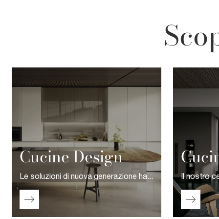
Scop
Cucine Design
Cuci
Le soluzioni di nuova generazione hanno nuovi elementi come gli schienali attrezzati con pannelli a scorrimento oppure a scomparsa, posti tra basi e pensili, che diventano dei contenitori aggiuntivi e permettono di organizzare al meglio gli interni.