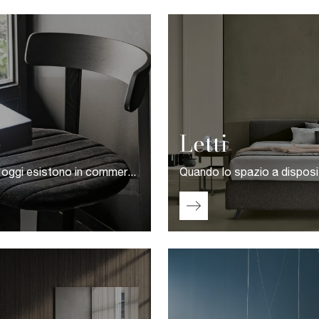
e
Letti
Al giorno d'oggi esistono in commercio diverse proposte a firma dei migliori marchi, sempre di grande qualità, tra le quali sceglierai le Sedie più adeguate alle tue esigenze di praticità ed estetica.