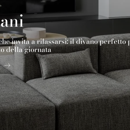
ani
he invita a rilassarsi: il divano perfetto
 della giornata