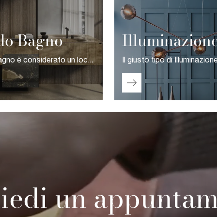
do Bagno
Illuminazion
Poiché il bagno è considerato un locale di casa a cui riservare la stessa attenzione con la quale si arredano gli altri ambienti domestici, l'acquisto dell'arredo è essenziale per una serena quotidianità.
iedi un appunta