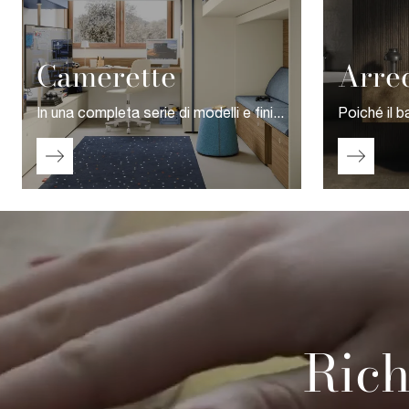
Camerette
Arre
In una completa serie di modelli e finiture attuali disponibili in commercio, per certo troverai la soluzione ideale per le esigenze dei tuoi figli e figlie, unendo linee ben studiate a doti di ergonomia e sicurezza.
Rich