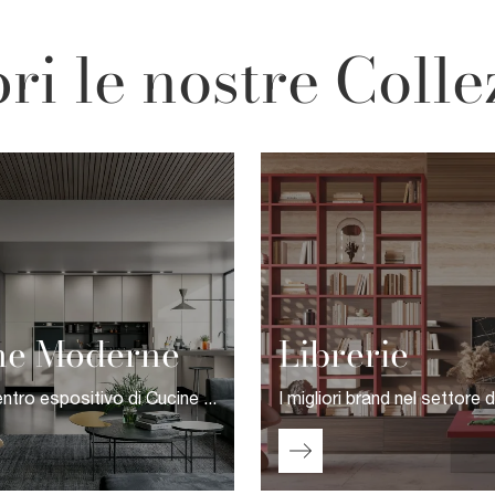
ri le nostre Colle
ne Moderne
Librerie
Il nostro centro espositivo di Cucine Moderne ospita le soluzioni dei migliori brand in commercio per offrire a ogni cliente una selezione sempre aggiornata, sia dal punto di vista dell'estetica che dal punto di vista della praticità.