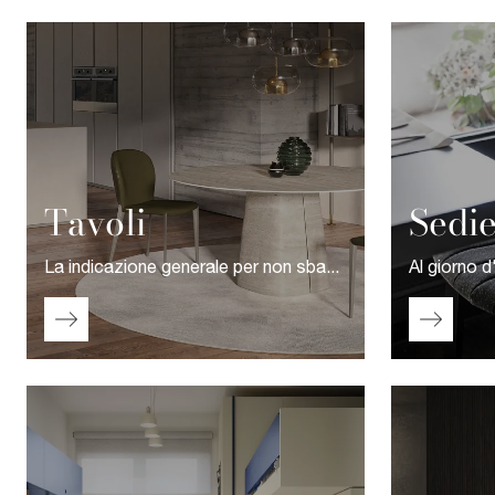
Tavoli
Sedi
La indicazione generale per non sbagliare durante l’acquisto di un tavolo per la tua abitazione prevede che si lasci lo spazio necessario per muovere con libertà le sedie attorno ad esso, per una serena quotidianità.