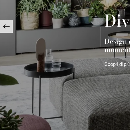
Div
Design c
momento
Scopri di più