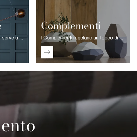
e
Complementi
Il giusto tipo di Illuminazione serve a enfatizzare un pezzo di arredamento peculiare in casa, evidenziare lo stile dell'ambiente o creare un peculiare clima distensivo e di alto valore estetico.
I Complementi regalano un tocco di colore alla stanza dove li posizioniamo o ne sono i protagonisti con il loro design: sono presenze significative nei tuoi ambienti domestici, coniugando praticità e design.
mento