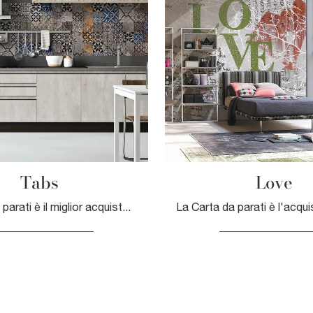
Tabs
Love
La Carta da parati è il miglior acquisto per arricchire i tuoi spazi! Ultima un'ambientazione anni 70 con il modello Tabs di Adriani e Rossi.