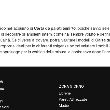
Carta da parati anni 70
redo nell’acquisto di
, poiché sanno selez
à di decorare gli ambienti interni come hai sempre voluto e defini
Carta da
alità. Se ci verrai a trovare, potrai valutare i modelli di
 proposte ideali per le differenti esigenze potrai valutare i mobili
praluogo per la verifica delle misure, e assistenza dopo l'acqui
DA
ZONA GIORNO
amo
Librerie
Pareti Attrezzate
hi
Madie
azioni