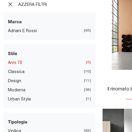
AZZERA FILTRI
Marca
Adriani E Rossi
65
Stile
Anni 70
5
Classica
10
Design
11
Moderna
38
Urban Style
1
Tipologia
Vinilica
65