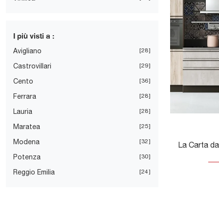
I più visti a :
Avigliano
28
Castrovillari
29
Cento
36
Ferrara
28
Lauria
28
Maratea
25
Modena
32
Potenza
30
Reggio Emilia
24