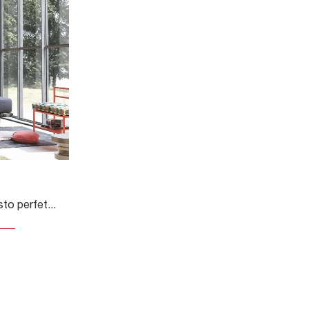
La Carta da parati è l'acquisto perfetto per arricchire i tuoi locali! Ultima un'ambientazione anni 70 con il modello Love di Adriani e Rossi.