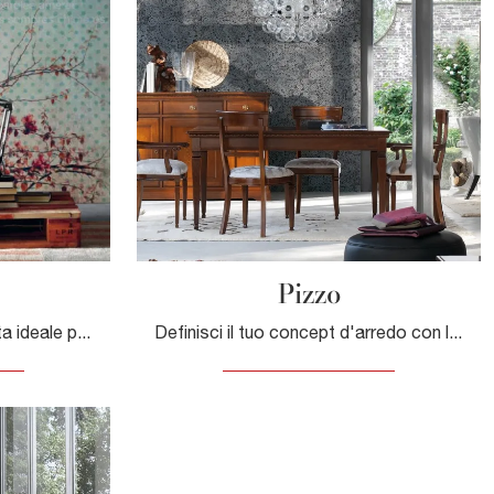
Pizzo
La Carta da parati è la scelta ideale per impreziosire i tuoi spazi! Ultima un'ambientazione anni 70 con il modello Style di Adriani e Rossi.
Definisci il tuo concept d'arredo con la Carta da parati vinilica: se desideri una soluzione anni 70, Pizzo fa al caso tuo.