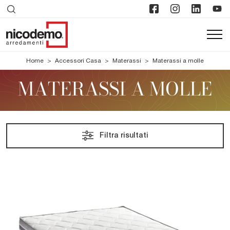
Home
>
Accessori Casa
>
Materassi
>
Materassi a molle
MATERASSI A MOLLE
Filtra risultati