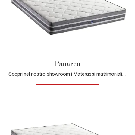
Panarea
Scopri nel nostro showroom i Materassi matrimoniali: il modello Panarea a molle ti sta aspettando per garantirti il sonno più profondo.