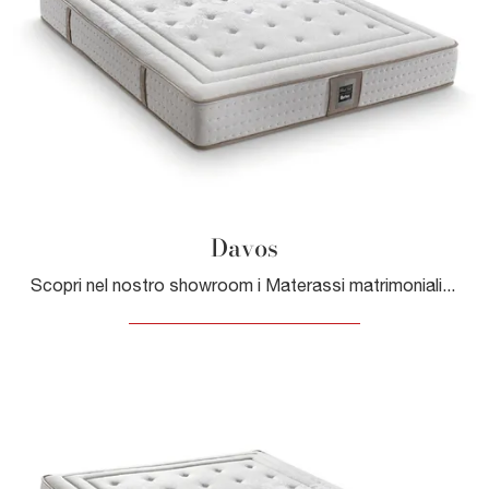
Davos
Scopri nel nostro showroom i Materassi matrimoniali: il modello Davos a molle ti attende per garantirti il sonno più profondo.