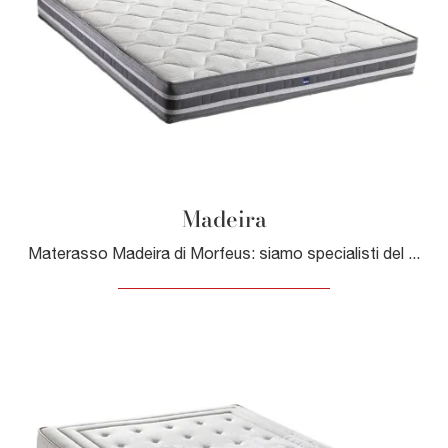
Madeira
Materasso Madeira di Morfeus: siamo specialisti del buon riposo! Scopri di più sui Materassi a molle matrimoniali.