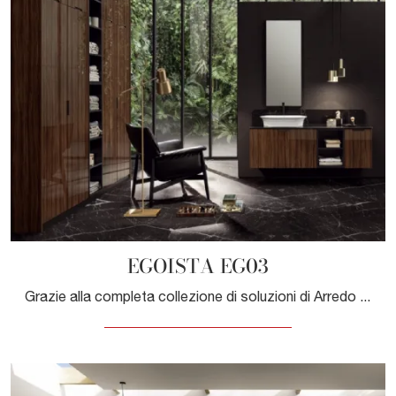
EGOISTA EG03
Grazie alla completa collezione di soluzioni di Arredo Bagno design con mobili bagno sospesi di Compab, ogni spazio diviene bello e funzionale.