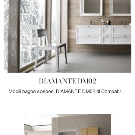
DIAMANTE DM02
Mobili bagno sospesi DIAMANTE DM02 di Compab: scopri l'Arredo Bagno in legno classico e arreda il tuo bagno.