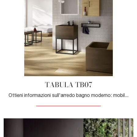
TABULA TB07
Ottieni informazioni sull'arredo bagno moderno: mobili bagno a terra in legno come il modello TABULA TB07 di Compab ti aspettano.