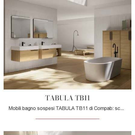
TABULA TB11
Mobili bagno sospesi TABULA TB11 di Compab: scopri l'Arredo Bagno in legno moderno e arreda la stanza del benessere.