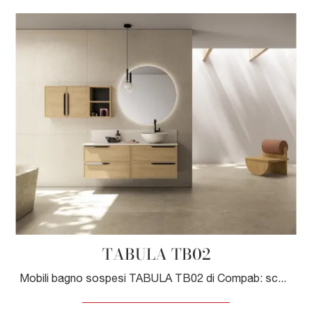
TABULA TB02
Mobili bagno sospesi TABULA TB02 di Compab: scopri l'Arredo Bagno in legno moderno e arreda il bagno di casa.