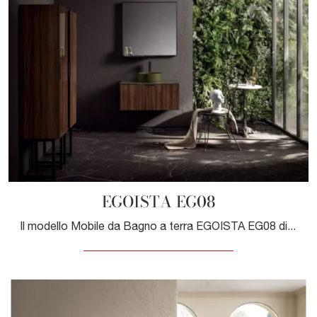
EGOISTA EG08
Il modello Mobile da Bagno a terra EGOISTA EG08 di Compab in legno qui presentato arreda il locale nel segno di creatività e design, con molta ...