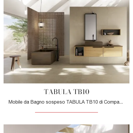
TABULA TB10
Mobile da Bagno sospeso TABULA TB10 di Compab: clicca e ottieni informazioni su mobili bagno sospesi in legno e elementi accessori della firma.