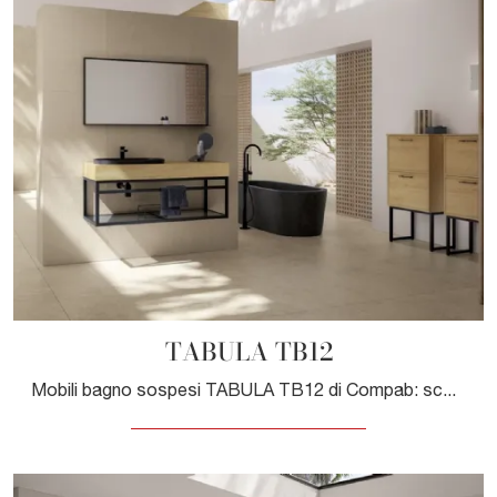
TABULA TB12
Mobili bagno sospesi TABULA TB12 di Compab: scopri l'Arredo Bagno in legno moderno e arreda la stanza del benessere.