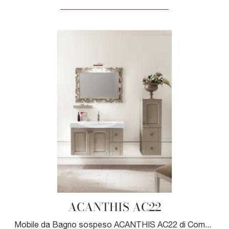
ACANTHIS AC22
Mobile da Bagno sospeso ACANTHIS AC22 di Compab: clicca e scopri di più su mobili bagno sospesi in legno e elementi accessori del marchio.