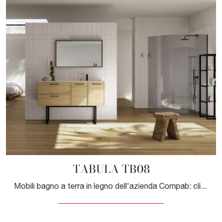
TABULA TB08
Mobili bagno a terra in legno dell'azienda Compab: clicca e scopri l'arredo bagno moderno TABULA TB08 per la stanza del benessere.