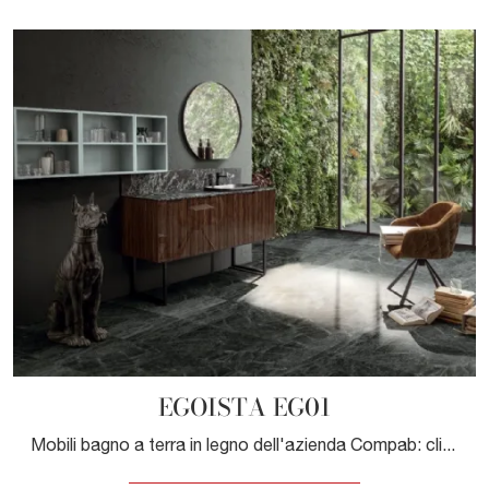
EGOISTA EG01
Mobili bagno a terra in legno dell'azienda Compab: clicca e scopri l'arredo bagno design EGOISTA EG01 per la stanza del benessere.