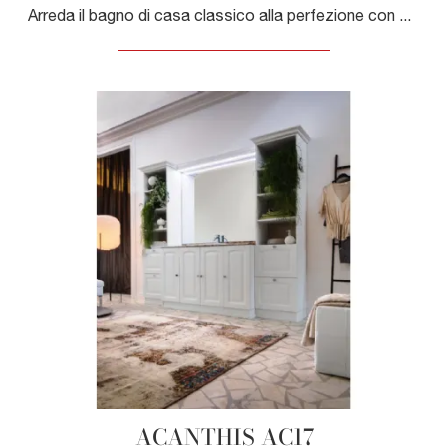
Arreda il bagno di casa classico alla perfezione con ACANTHIS AC19, mobili bagno a terra e accessori in legno di Compab.
ACANTHIS AC17