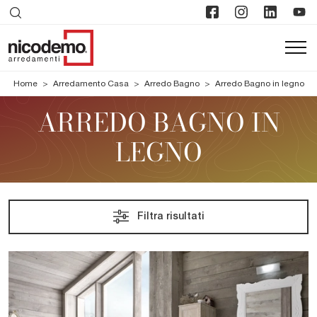
Home
>
Arredamento Casa
>
Arredo Bagno
>
Arredo Bagno in legno
ARREDO BAGNO IN
LEGNO
Filtra risultati