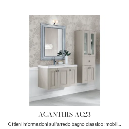
ACANTHIS AC23
Ottieni informazioni sull'arredo bagno classico: mobili bagno sospesi in legno come il modello ACANTHIS AC23 di Compab ti attendono.