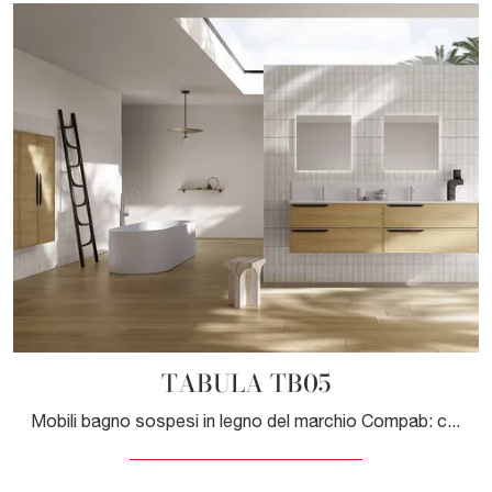
TABULA TB05
Mobili bagno sospesi in legno del marchio Compab: clicca e scopri l'arredo bagno moderno TABULA TB05 per il bagno di casa.