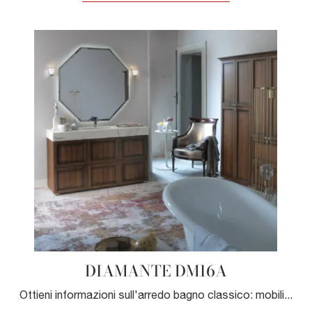
DIAMANTE DM16A
Ottieni informazioni sull'arredo bagno classico: mobili bagno a terra in legno come il modello DIAMANTE DM16A di Compab ti attendono.