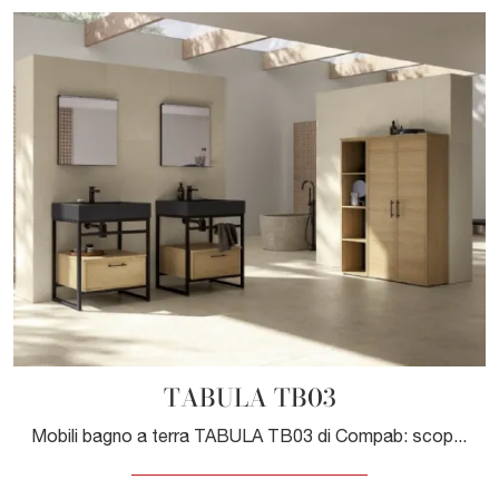
TABULA TB03
Mobili bagno a terra TABULA TB03 di Compab: scopri l'Arredo Bagno in legno moderno e arreda la stanza del benessere.