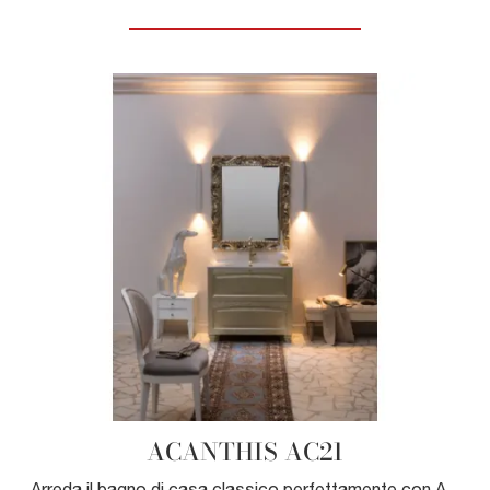
ACANTHIS AC21
Arreda il bagno di casa classico perfettamente con ACANTHIS AC21, mobili bagno a terra e complementi in legno di Compab.