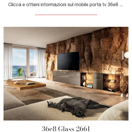
Clicca e ottieni informazioni sul mobile porta tv 36e8 Glass 2151 di Lago: realizzato in vetro, è il prodotto perfetto per spazi design.
36e8 Glass 2661