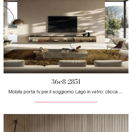
36e8 2851
Mobile porta tv per il soggiorno Lago in vetro: clicca e ottieni informazioni sul modello 36e8 2851, perfetto per spazi moderni.