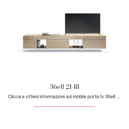
36e8 2148
Clicca e ottieni informazioni sul mobile porta tv 36e8 2148 di Lago: realizzato in vetro, è il prodotto perfetto per spazi moderni.