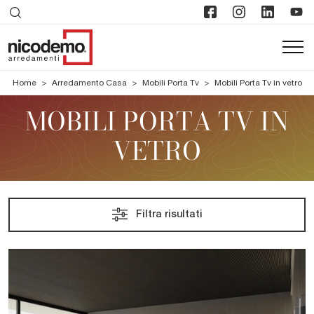
Home
>
Arredamento Casa
>
Mobili Porta Tv
>
Mobili Porta Tv in vetro
MOBILI PORTA TV IN
VETRO
Filtra risultati