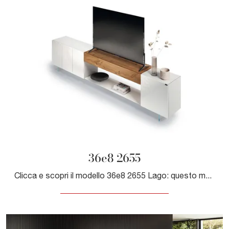
36e8 2655
Clicca e scopri il modello 36e8 2655 Lago: questo mobile per la televisione in vetro è tra le più esclusive soluzioni per il living.