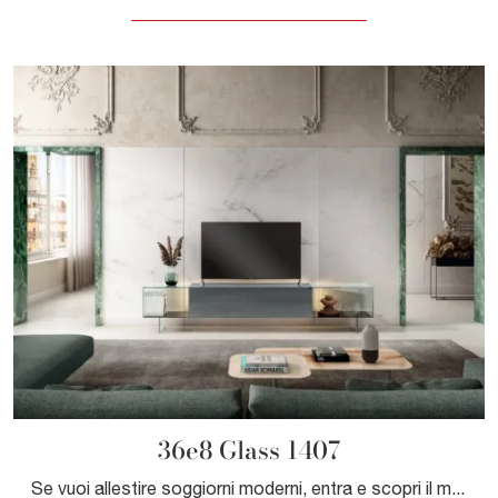
36e8 Glass 1407
Se vuoi allestire soggiorni moderni, entra e scopri il mobile porta tv 36e8 Glass 1407 dell'azienda Lago, fatto in vetro