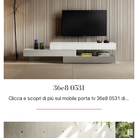
36e8 0531
Clicca e scopri di più sul mobile porta tv 36e8 0531 di Lago: realizzato in vetro, è il prodotto perfetto per spazi design.