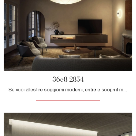
36e8 2854
Se vuoi allestire soggiorni moderni, entra e scopri il mobile porta tv 36e8 2854 dell'azienda Lago, fatto in vetro