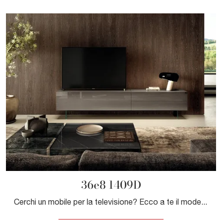
36e8 1409D
Cerchi un mobile per la televisione? Ecco a te il modello 36e8 1409D di Lago in vetro, perfetto per spazi moderni.