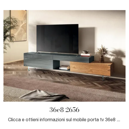
36e8 2656
Clicca e ottieni informazioni sul mobile porta tv 36e8 2656 di Lago: realizzato in vetro, è il prodotto perfetto per spazi moderni.