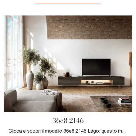
36e8 2146
Clicca e scopri il modello 36e8 2146 Lago: questo mobile per la TV in vetro è tra le più originali soluzioni per il soggiorno.