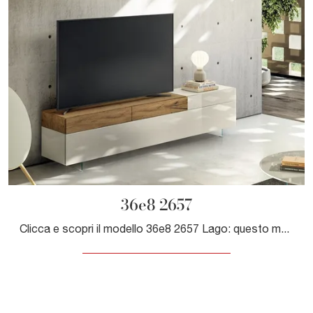
36e8 2657
Clicca e scopri il modello 36e8 2657 Lago: questo mobile per la televisione in vetro è tra le più esclusive soluzioni per il soggiorno.