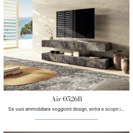
Air 0526B
Se vuoi ammobiliare soggiorni design, entra e scopri il mobile porta tv Air 0526B dell'azienda Lago, fatto in vetro