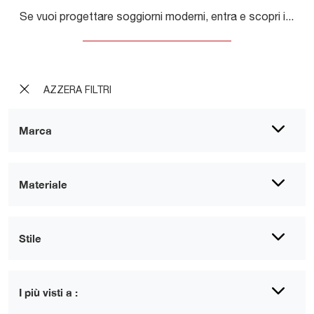
Se vuoi progettare soggiorni moderni, entra e scopri il mobile porta tv 36e8 Glass 2661 della marca Lago, prodotto in vetro
AZZERA FILTRI
Marca
Materiale
Stile
I più visti a :