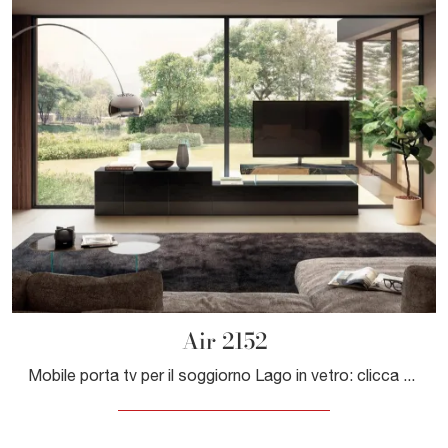
Air 2152
Mobile porta tv per il soggiorno Lago in vetro: clicca e scopri di più sul modello Air 2152, ideale per spazi moderni.