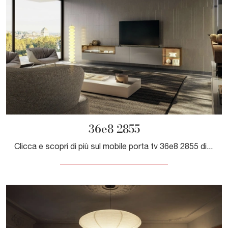
36e8 2855
Clicca e scopri di più sul mobile porta tv 36e8 2855 di Lago: realizzato in vetro, è il prodotto perfetto per spazi moderni.