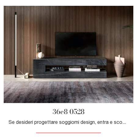
36e8 0528
Se desideri progettare soggiorni design, entra e scopri il mobile porta tv 36e8 0528 della marca Lago, prodotto in vetro