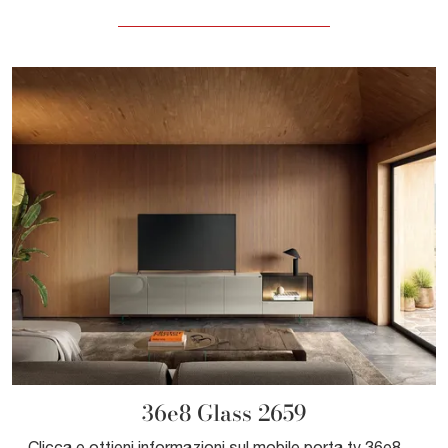
36e8 Glass 2659
Clicca e ottieni informazioni sul mobile porta tv 36e8 Glass 2659 di Lago: realizzato in vetro, è la scelta ideale per spazi moderni.