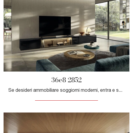
36e8 2852
Se desideri ammobiliare soggiorni moderni, entra e scopri il mobile porta tv 36e8 2852 dell'azienda Lago, realizzato in vetro