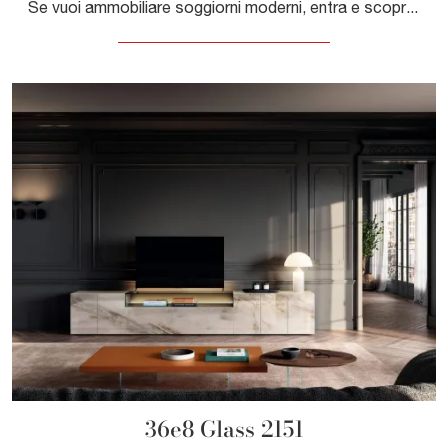
Se vuoi ammobiliare soggiorni moderni, entra e scopri il mobile porta tv 36e8 Glass 2150 della marca Lago, fatto in vetro
36e8 Glass 2151