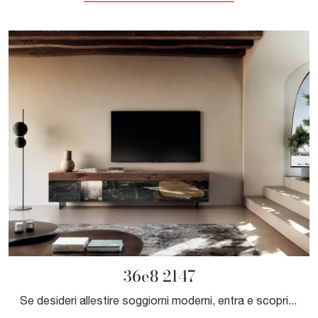
36e8 2147
Se desideri allestire soggiorni moderni, entra e scopri il mobile porta tv 36e8 2147 della marca Lago, fatto in vetro