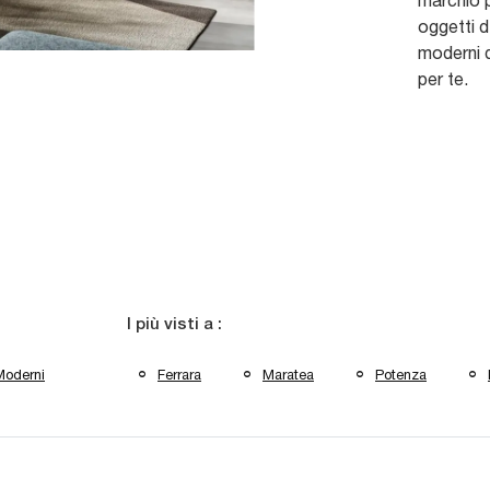
marchio p
oggetti d
moderni d
per te.
I più visti a :
Moderni
Ferrara
Maratea
Potenza