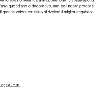
er lo spazio della tua abitazione. Che tu voglia riporci
'uso quotidiano o decorativo, uno tra i nostri prodotti
i grande valore estetico si rivelerà il miglior acquisto
Reggio Emilia