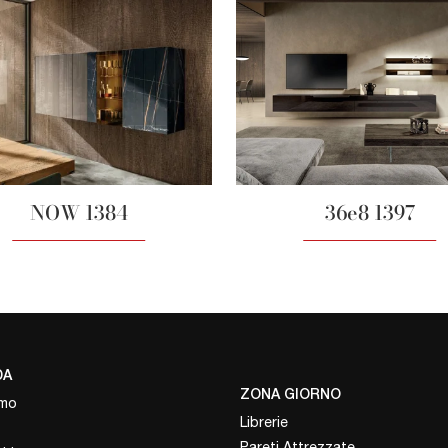
NOW 1384
36e8 1397
DA
ZONA GIORNO
amo
Librerie
Pareti Attrezzate