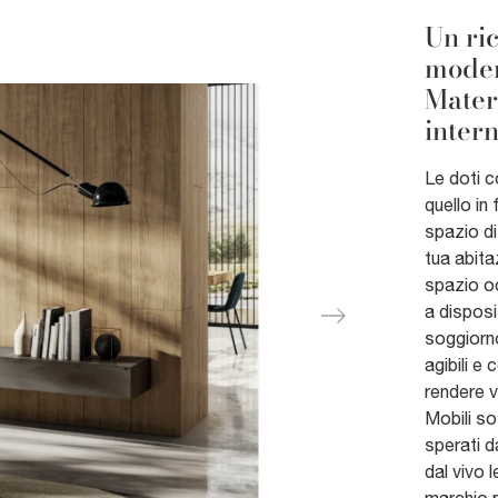
Un ri
modern
Materi
intern
Le doti c
quello in
spazio di
tua abita
spazio oc
a disposi
soggiorno
agibili e
rendere v
Mobili so
sperati d
dal vivo 