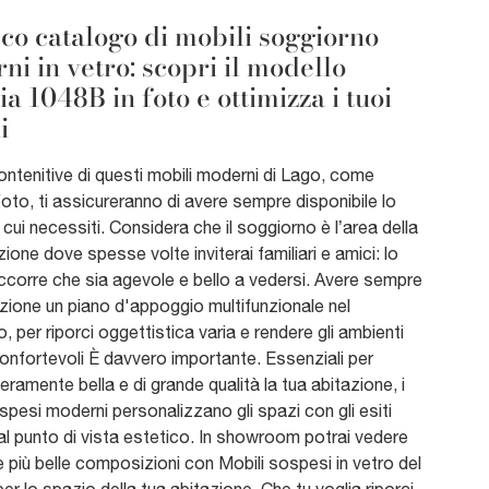
cco catalogo di mobili soggiorno
i in vetro: scopri il modello
a 1048B in foto e ottimizza i tuoi
i
ontenitive di questi mobili moderni di Lago, come
 foto, ti assicureranno di avere sempre disponibile lo
 cui necessiti. Considera che il soggiorno è l’area della
zione dove spesse volte inviterai familiari e amici: lo
corre che sia agevole e bello a vedersi. Avere sempre
zione un piano d'appoggio multifunzionale nel
, per riporci oggettistica varia e rendere gli ambienti
 confortevoli È davvero importante. Essenziali per
eramente bella e di grande qualità la tua abitazione, i
spesi moderni personalizzano gli spazi con gli esiti
al punto di vista estetico. In showroom potrai vedere
le più belle composizioni con Mobili sospesi in vetro del