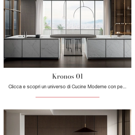
Kronos 01
Clicca e scopri un universo di Cucine Moderne con penisola: la cucina Kronos 01 Arredo3 in gres ti sta aspettando!