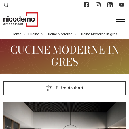
Home
>
Cucine
>
Cucine Moderne
>
Cucine Moderne in gres
CUCINE MODERNE IN
GRES
Filtra risultati