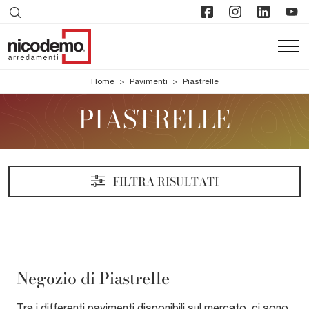
Home
>
Pavimenti
>
Piastrelle
PIASTRELLE
FILTRA RISULTATI
Negozio di Piastrelle
Tra i differenti pavimenti disponibili sul mercato, ci sono