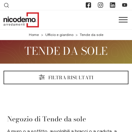
Home
>
Ufficio e giardino
>
Tende da sole
TENDE DA SOLE
FILTRA RISULTATI
Negozio di Tende da sole
A muro o a soffitto, avvolgibili a bracci o a caduta, a