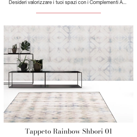
Desideri valorizzare i tuoi spazi con i Complementi Adriani e Rossi? Ti presentiamo differenti modelli di tappeti in tessuto come Tappeto Lovac.
Tappeto Rainbow Shbori 01