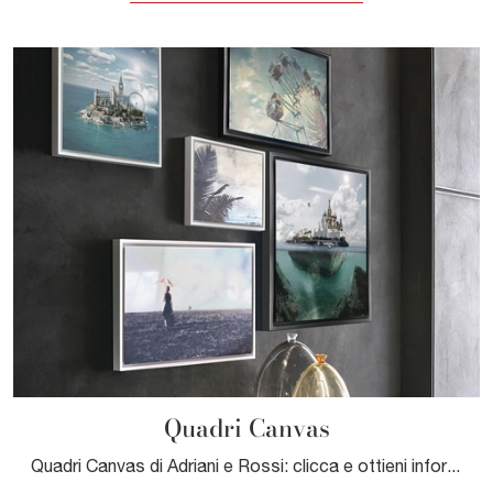
Quadri Canvas
Quadri Canvas di Adriani e Rossi: clicca e ottieni informazioni sui Complementi e quadri moderni in tessuto del noto e conosciuto brand!