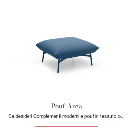
Pouf Area
Se desideri Complementi moderni e pouf in tessuto ottieni informazioni sul modello Pouf Area dell'azienda Midj.