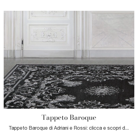
Tappeto Baroque
Tappeto Baroque di Adriani e Rossi: clicca e scopri di più sui Complementi e tappeti classici in tessuto del noto e conosciuto brand!