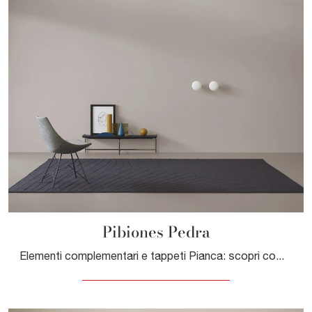
Pibiones Pedra
Elementi complementari e tappeti Pianca: scopri come valorizzare i tuoi interni moderni con il modello Pibiones Pedra.