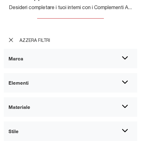
Desideri completare i tuoi interni con i Complementi Adriani e Rossi? Ecco qui molteplici modelli di tappeti in tessuto come Tappeto Rainbow Bramante.
AZZERA FILTRI
Marca
Elementi
Materiale
Stile