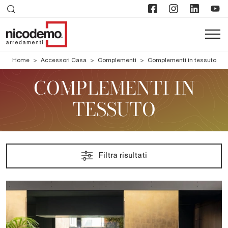
Home
>
Accessori Casa
>
Complementi
>
Complementi in tessuto
COMPLEMENTI IN
TESSUTO
Filtra risultati