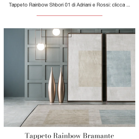
Tappeto Rainbow Shbori 01 di Adriani e Rossi: clicca e ottieni informazioni sui Complementi e tappeti moderni in tessuto del rinomato brand!
Tappeto Rainbow Bramante