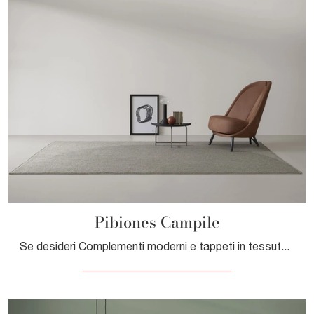
Pibiones Campile
Se desideri Complementi moderni e tappeti in tessuto ottieni informazioni sul modello Pibiones Campile della firma Pianca.