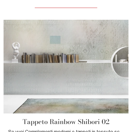
Tappeto Rainbow Shibori 02
Se vuoi Complementi moderni e tappeti in tessuto scopri di più sul modello Tappeto Rainbow Shibori 02 della marca Adriani e Rossi.