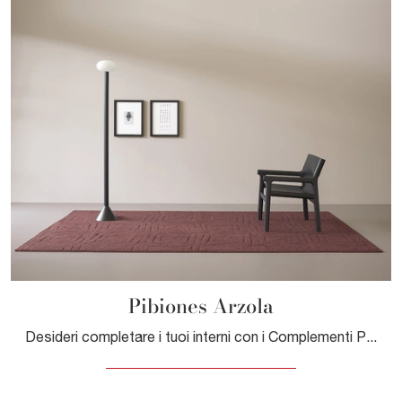
Pibiones Arzola
Desideri completare i tuoi interni con i Complementi Pianca? Ecco qui molteplici modelli di tappeti in tessuto come Pibiones Arzola.