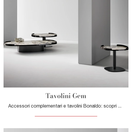
Tavolini Gem
Accessori complementari e tavolini Bonaldo: scopri come completare i tuoi locali moderni con il modello Tavolini Gem.