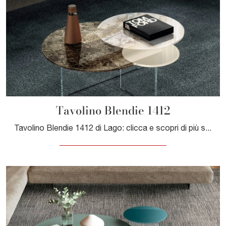
Tavolino Blendie 1412
Tavolino Blendie 1412 di Lago: clicca e scopri di più sui Complementi e tavolini moderni in vetro del noto e conosciuto marchio!