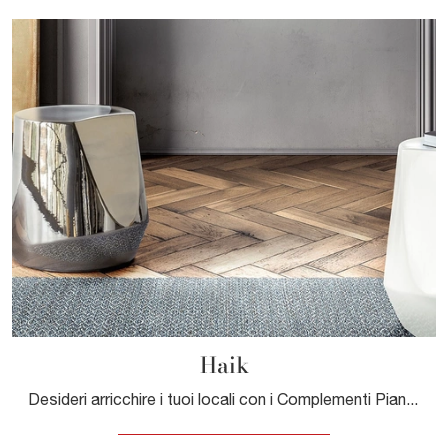
Haik
Desideri arricchire i tuoi locali con i Complementi Pianca? Ecco qui differenti modelli di tavolini in ceramica come Haik.