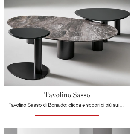
Tavolino Sasso
Tavolino Sasso di Bonaldo: clicca e scopri di più sui Complementi e tavolini moderni in marmo del noto e rinomato marchio!