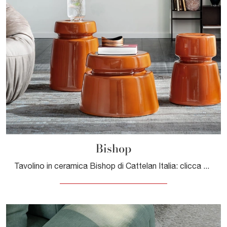
Bishop
Tavolino in ceramica Bishop di Cattelan Italia: clicca e ottieni informazioni sui Complementi e tavolini design in ceramica del noto e rinomato ...