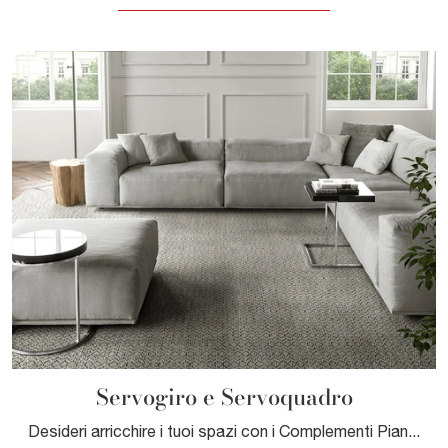
Servogiro e Servoquadro
Desideri arricchire i tuoi spazi con i Complementi Pianca? Ti presentiamo diversi modelli di tavolini in laccato come Servogiro e Servoquadro.