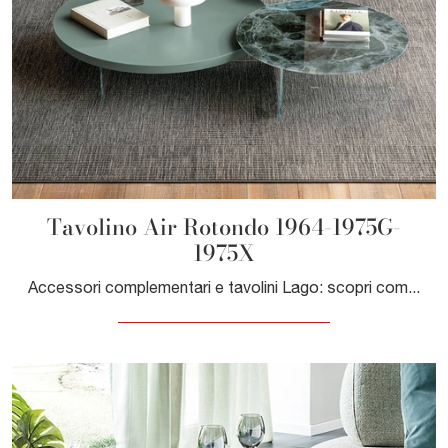
Tavolino Air Rotondo 1964-1975G-
1975X
Accessori complementari e tavolini Lago: scopri come completare i tuoi interni moderni con il modello Tavolino Air Rotondo 1964-1975G-1975X.