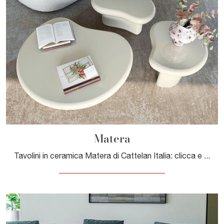
Matera
Tavolini in ceramica Matera di Cattelan Italia: clicca e scopri di più sui Complementi e tavolini design in ceramica del rinomato brand!