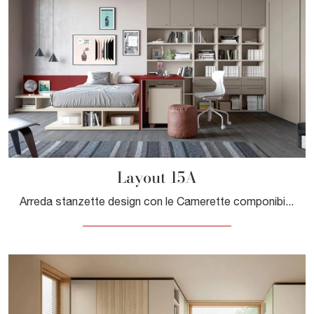
Layout 15A
Arreda stanzette design con le Camerette componibili Doimo Cityline! Il modello Layout 15A in laccato opaco è per ragazzi.