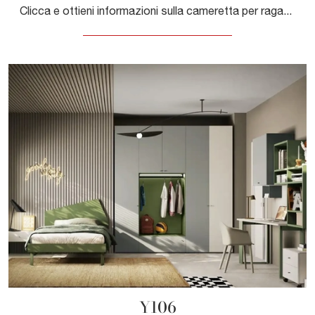
Clicca e ottieni informazioni sulla cameretta per ragazzi Y107! Le Camerette componibili Moretti Compact Camerette ti attendono.
Y106