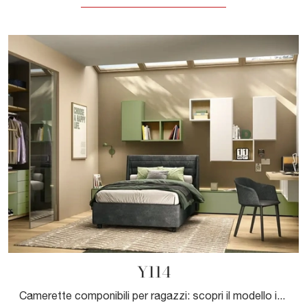
Y114
Camerette componibili per ragazzi: scopri il modello in laccato opaco Y114 di Moretti Compact Camerette per stanzette moderne.