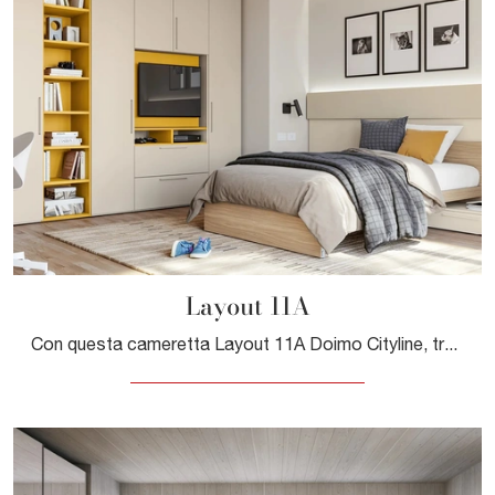
Layout 11A
Con questa cameretta Layout 11A Doimo Cityline, tra le soluzioni componibili, potrai arredare stanze moderne per ragazzi.