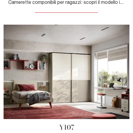
Camerette componibili per ragazzi: scopri il modello in melaminico Y110 di Moretti Compact Camerette per stanzette moderne.
Y107