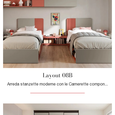
Layout 08B
Arreda stanzette moderne con le Camerette componibili Doimo Cityline! Il modello Layout 08B in laccato opaco è per bambine.