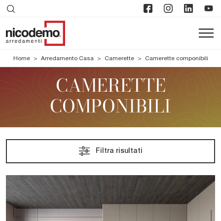
Home
>
Arredamento Casa
>
Camerette
>
Camerette componibili
CAMERETTE
COMPONIBILI
Filtra risultati