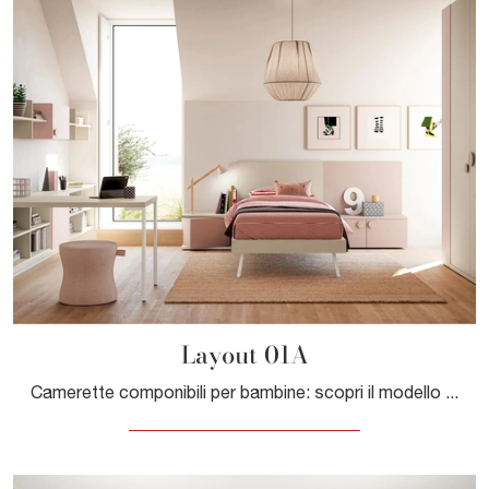
Layout 01A
Camerette componibili per bambine: scopri il modello in laccato opaco Layout 01A di Doimo Cityline per stanzette moderne.