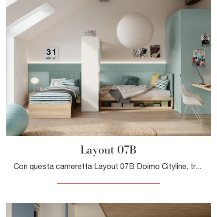
Layout 07B
Con questa cameretta Layout 07B Doimo Cityline, tra le soluzioni componibili, potrai ammobiliare stanze moderne per bambini.