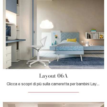
Layout 06A
Clicca e scopri di più sulla cameretta per bambini Layout 06A! Le Camerette componibili Doimo Cityline ti aspettano.