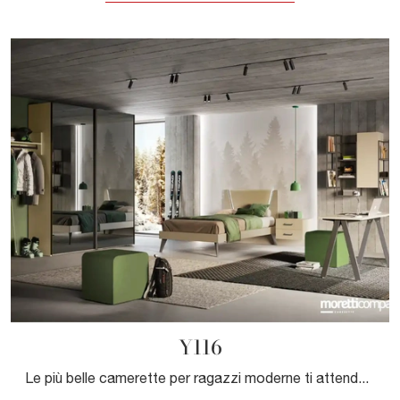
Y116
Le più belle camerette per ragazzi moderne ti attendono! Scopri il modello Y116 di Moretti Compact Camerette.