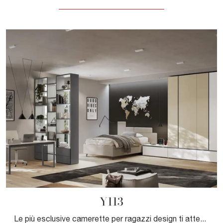
Y113
Le più esclusive camerette per ragazzi design ti attendono! Scopri il modello Y113 di Moretti Compact Camerette.