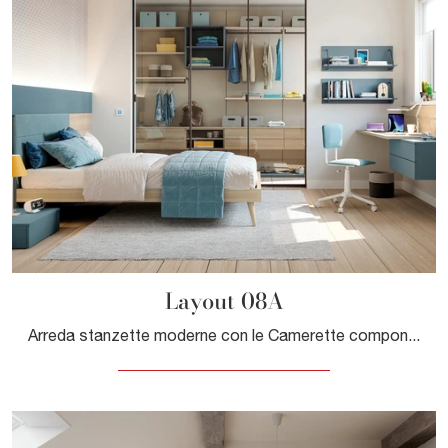
Layout 08A
Arreda stanzette moderne con le Camerette componibili Doimo Cityline! Il modello Layout 08A in melaminico è per ragazzi.