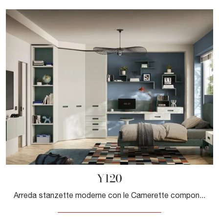
Y120
Arreda stanzette moderne con le Camerette componibili Moretti Compact Camerette! Il modello Y120 in melaminico è per ragazzi.