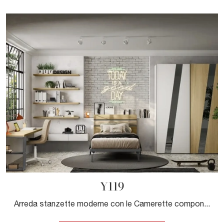
Y119
Arreda stanzette moderne con le Camerette componibili Moretti Compact Camerette! Il modello Y119 in melaminico è per ragazzi.