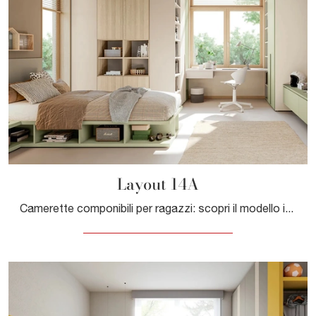
Layout 14A
Camerette componibili per ragazzi: scopri il modello in melaminico Layout 14A di Doimo Cityline per stanzette moderne.