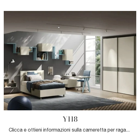
Y118
Clicca e ottieni informazioni sulla cameretta per ragazzi Y118! Le Camerette componibili Moretti Compact Camerette ti attendono.