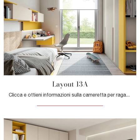
Layout 13A
Clicca e ottieni informazioni sulla cameretta per ragazzi Layout 13A! Le Camerette componibili Doimo Cityline ti aspettano.