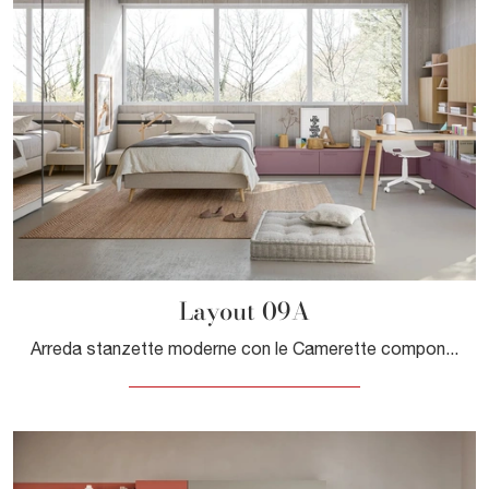
Layout 09A
Arreda stanzette moderne con le Camerette componibili Doimo Cityline! Il modello Layout 09A in melaminico è per ragazzi.