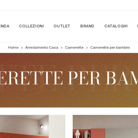
ENDA
COLLEZIONI
OUTLET
BRAND
CATALOGHI
Home
>
Arredamento Casa
>
Camerette
>
Camerette per bambini
RETTE PER BA