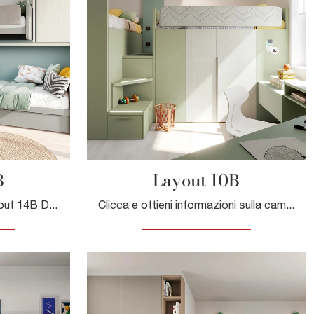
B
Layout 10B
Con questa cameretta Layout 14B Doimo Cityline, tra le soluzioni a soppalco, potrai progettare stanze moderne per bambine.
Clicca e ottieni informazioni sulla cameretta per bambini Layout 10B! Le Camerette a soppalco Doimo Cityline ti attendono.