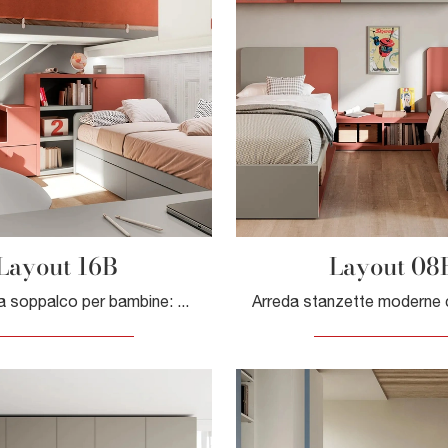
Layout 16B
Layout 08
Camerette a soppalco per bambine: scopri il modello in melaminico Layout 16B di Doimo Cityline per stanzette moderne.