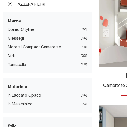
AZZERA FILTRI
Marca
Doimo Cityline
32
Giessegi
64
Moretti Compact Camerette
49
Nidi
23
Tomasella
16
Materiale
In Laccato Opaco
64
In Melaminico
120
Stile