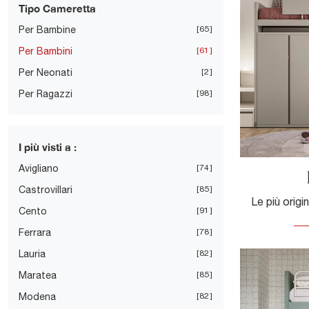
Tipo Cameretta
Per Bambine
65
Per Bambini
61
Per Neonati
2
Per Ragazzi
98
I più visti a :
Avigliano
74
Castrovillari
85
Cento
91
Ferrara
78
Lauria
82
Maratea
85
Modena
82