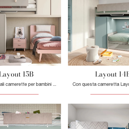
Layout 15B
Layout 14
Le più originali camerette per bambini moderne ti aspettano! Scopri il modello Layout 15B di Doimo Cityline.