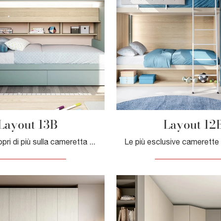
Layout 13B
Layout 12
Clicca e scopri di più sulla cameretta per bambine Layout 13B! Le Camerette con letti a castello Doimo Cityline ti attendono.