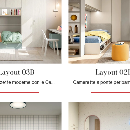
Layout 03B
Layout 02
Arreda stanzette moderne con le Camerette a ponte Doimo Cityline! Il modello Layout 03B in laccato opaco è per bambini.