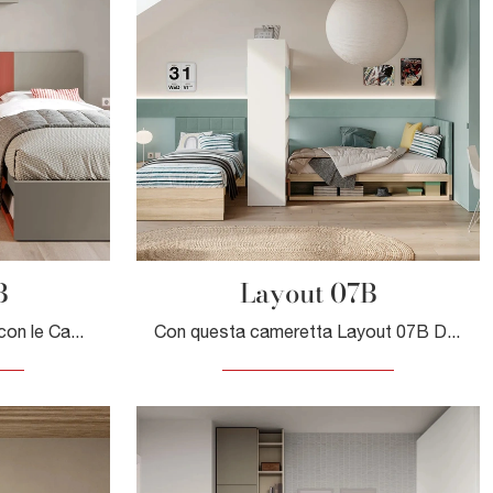
B
Layout 07B
Arreda stanzette moderne con le Camerette componibili Doimo Cityline! Il modello Layout 08B in laccato opaco è per bambine.
Con questa cameretta Layout 07B Doimo Cityline, tra le soluzioni componibili, potrai ammobiliare stanze moderne per bambini.