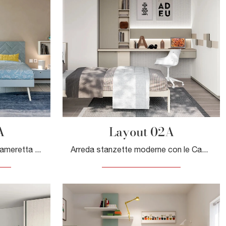
A
Layout 02A
Clicca e scopri di più sulla cameretta per bambini Layout 06A! Le Camerette componibili Doimo Cityline ti aspettano.
Arreda stanzette moderne con le Camerette su misura Doimo Cityline! Il modello Layout 02A in laccato opaco è per bambini.