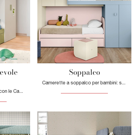
evole
Soppalco
Camerette a soppalco per bambini: scopri il modello in melaminico Soppalco di Nidi per stanzette moderne.
Arreda stanzette moderne con le Camerette a soppalco Nidi! Il modello Soppalco Scorrevole Skid in melaminico è per bambini.