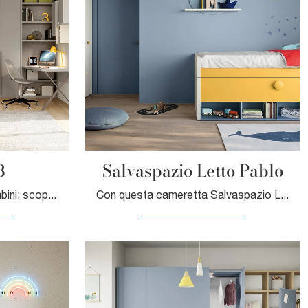
B
Salvaspazio Letto Pablo
Camerette a ponte per bambini: scopri il modello in laccato opaco Layout 02B di Doimo Cityline per stanzette moderne.
Con questa cameretta Salvaspazio Letto Pablo Nidi, tra le soluzioni salvaspazio, potrai arredare stanze moderne per bambine.