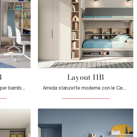
B
Layout 11B
Le più esclusive camerette per bambine moderne ti attendono! Scopri il modello Layout 12B di Doimo Cityline.
Arreda stanzette moderne con le Camerette con letti a castello Doimo Cityline! Il modello Layout 11B in laccato opaco è per bambine.