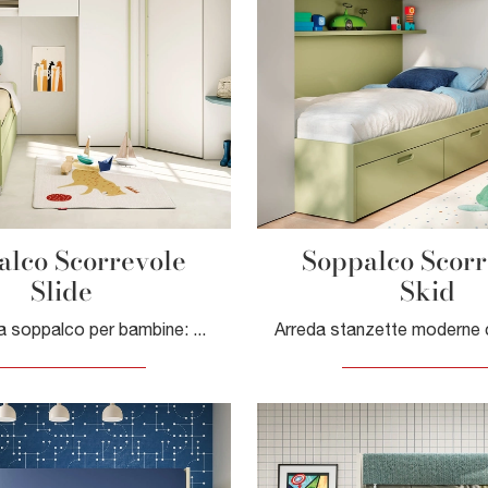
alco Scorrevole
Soppalco Scorr
Slide
Skid
Camerette a soppalco per bambine: scopri il modello in melaminico Soppalco Scorrevole Slide di Nidi per stanzette moderne.