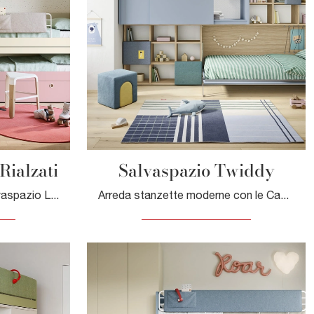
Rialzati
Salvaspazio Twiddy
Con questa cameretta Salvaspazio Letti Rialzati Nidi, tra le soluzioni salvaspazio, potrai progettare stanze moderne per bambini.
Arreda stanzette moderne con le Camerette salvaspazio Nidi! Il modello Salvaspazio Twiddy in melaminico è per bambini.