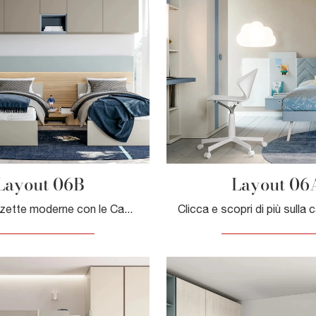
Layout 06B
Layout 06
Arreda stanzette moderne con le Camerette a ponte Doimo Cityline! Il modello Layout 06B in melaminico è per bambini.