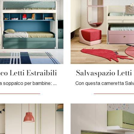
o Letti Estraibili
Salvaspazio Letti 
Camerette a soppalco per bambine: scopri il modello in melaminico Soppalco Letti Estraibili di Nidi per stanzette moderne.