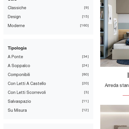
Classiche
9
Design
15
Moderne
160
Tipologia
A Ponte
34
A Soppalco
24
Componibili
80
Con Letti A Castello
20
Con Letti Scorrevoli
3
Salvaspazio
11
Su Misura
12