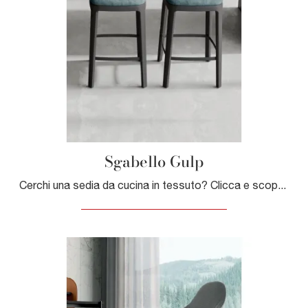
Sgabello Gulp
Cerchi una sedia da cucina in tessuto? Clicca e scopri il modello Sgabello Gulp di Dall'Agnese per ultimare i tuoi interni ottimamente.