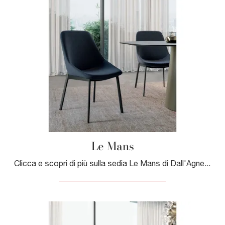
Le Mans
Clicca e scopri di più sulla sedia Le Mans di Dall'Agnese in tessuto: le più esclusive Sedie fisse moderne ti aspettano.