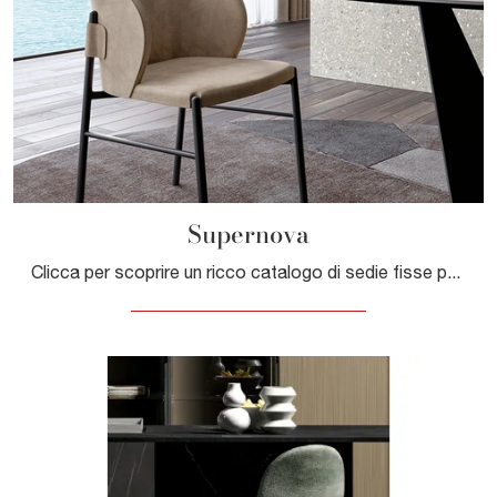
Supernova
Clicca per scoprire un ricco catalogo di sedie fisse per stanze design: il modello Supernova di Dall'Agnese ti aspetta!