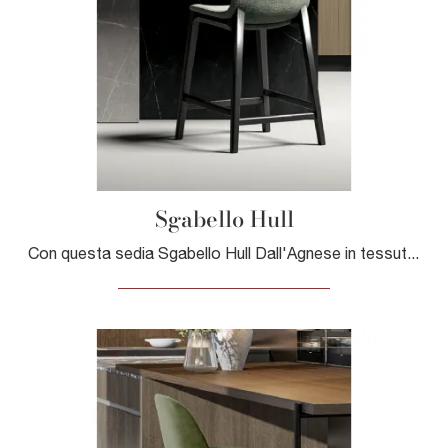
Sgabello Hull
Con questa sedia Sgabello Hull Dall'Agnese in tessuto, una delle nostre sedute sgabelli moderne, potrai impreziosire i tuoi locali.