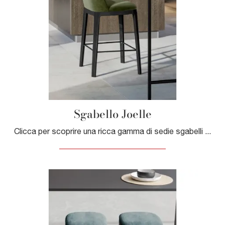
Sgabello Joelle
Clicca per scoprire una ricca gamma di sedie sgabelli per stanze moderne: il modello Sgabello Joelle di Dall'Agnese ti aspetta!