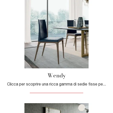
Wendy
Clicca per scoprire una ricca gamma di sedie fisse per stanze moderne: il modello Wendy di Dall'Agnese ti sta aspettando!