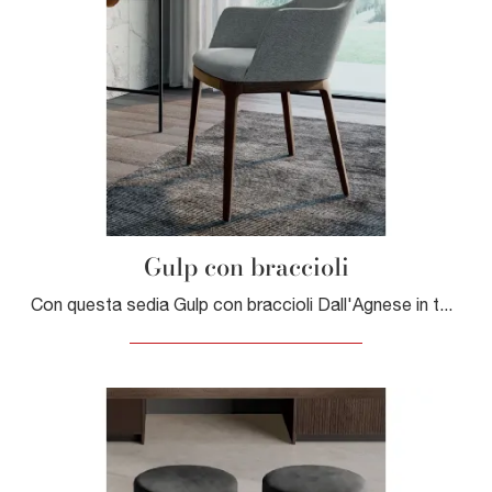
Gulp con braccioli
Con questa sedia Gulp con braccioli Dall'Agnese in tessuto, una tra le nostre sedute fisse moderne, potrai completare i tuoi interni.