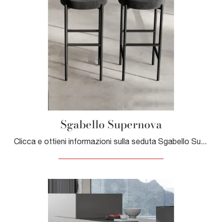
Sgabello Supernova
Clicca e ottieni informazioni sulla seduta Sgabello Supernova di Dall'Agnese in tessuto: le più originali Sedie sgabelli moderne ti aspettano.