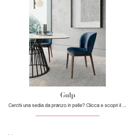
Gulp
Cerchi una sedia da pranzo in pelle? Clicca e scopri il modello Gulp di Dall'Agnese per ultimare i tuoi interni al meglio.