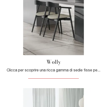
Wolly
Clicca per scoprire una ricca gamma di sedie fisse per stanze design: il modello Wolly di Dall'Agnese ti sta aspettando!