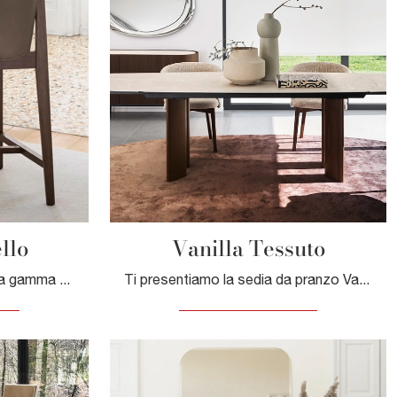
llo
Vanilla Tessuto
Clicca per scoprire una ricca gamma di sedie sgabelli per stanze moderne: il modello Abrey Sgabello di Calligaris ti aspetta!
Ti presentiamo la sedia da pranzo Vanilla Tessuto per ambientazioni design, tra le più esclusive Sedie fisse di Calligaris.