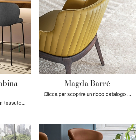
mbina
Magda Barré
Clicca per scoprire un ricco catalogo di sedie fisse per stanze moderne: il modello Magda Barré di Cattelan Italia ti attende!
Cerchi una sedia da cucina in tessuto? Clicca e scopri il modello Sgabello Colombina 2794 di Lago per ultimare i tuoi interni perfettamente.