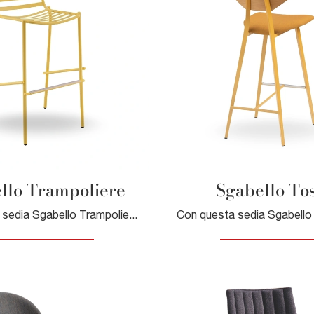
llo Trampoliere
Sgabello To
Con questa sedia Sgabello Trampoliere Midj in metallo, una tra le nostre sedute sgabelli moderne, potrai impreziosire i tuoi interni.