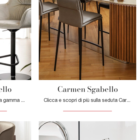
llo
Carmen Sgabello
Clicca per scoprire una ricca gamma di sedie sgabelli per stanze design: il modello Cocoon Sgabello di Calligaris ti attende!
Clicca e scopri di più sulla seduta Carmen Sgabello di Calligaris in pelle: le più belle Sedie sgabelli moderne ti aspettano.