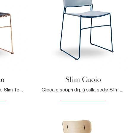
to
Slim Cuoio
Ecco a te la sedia da pranzo Slim Tessuto per ambientazioni moderne, tra le più esclusive Sedie fisse di Midj.
Clicca e scopri di più sulla sedia Slim Cuoio di Midj in cuoio: le più esclusive Sedie fisse moderne ti aspettano.