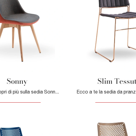
Sonny
Slim Tessu
Clicca e scopri di più sulla sedia Sonny di Midj in tessuto: le più belle Sedie fisse moderne ti aspettano.