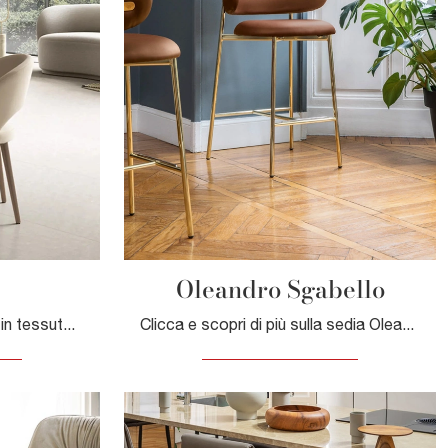
Oleandro Sgabello
Cerchi una sedia da pranzo in tessuto? Clicca e scopri il modello Aura di Le Fablier per ultimare i tuoi interni ottimamente.
Clicca e scopri di più sulla sedia Oleandro Sgabello di Calligaris in pelle: le più originali Sedie sgabelli design ti attendono.