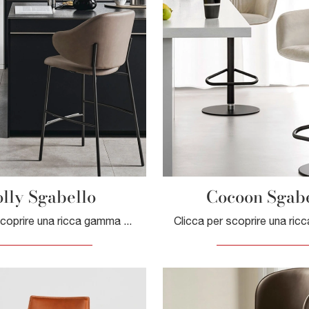
lly Sgabello
Cocoon Sgabe
Clicca per scoprire una ricca gamma di sedie sgabelli per stanze moderne: il modello Holly Sgabello di Calligaris ti attende!