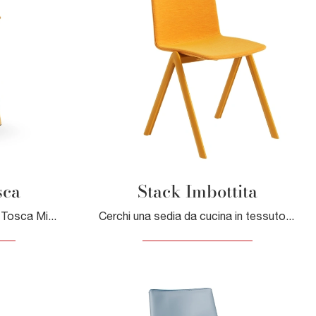
sca
Stack Imbottita
Con questa sedia Sgabello Tosca Midj in legno, una tra le nostre sedute sgabelli moderne, potrai valorizzare i tuoi interni.
Cerchi una sedia da cucina in tessuto? Clicca e scopri il modello Stack Imbottita di Midj per ultimare i tuoi interni alla perfezione.