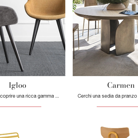
Igloo
Carmen
Clicca per scoprire una ricca gamma di sedie fisse per stanze moderne: il modello Igloo di Calligaris ti aspetta!