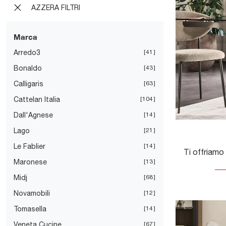
AZZERA FILTRI
Marca
Arredo3
41
Bonaldo
43
Calligaris
63
Cattelan Italia
104
Dall'Agnese
14
Lago
21
Le Fablier
14
Maronese
13
Midj
68
Novamobili
12
Tomasella
14
Veneta Cucine
67