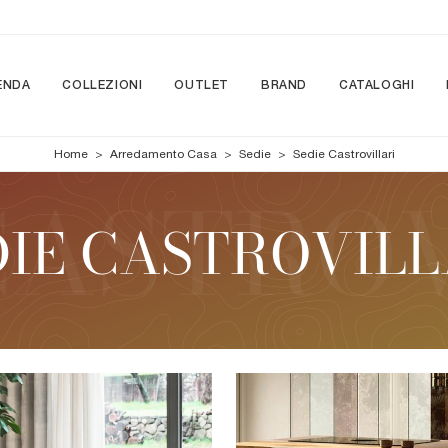
ENDA
COLLEZIONI
OUTLET
BRAND
CATALOGHI
Home
>
Arredamento Casa
>
Sedie
>
Sedie Castrovillari
DIE CASTROVILL