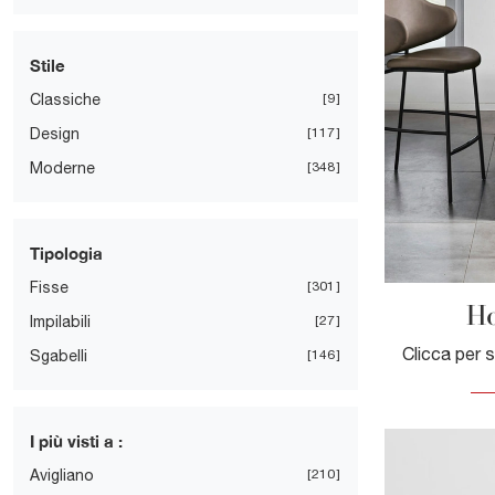
Stile
Classiche
9
Design
117
Moderne
348
Tipologia
Fisse
301
Ho
Impilabili
27
Sgabelli
146
I più visti a :
Avigliano
210