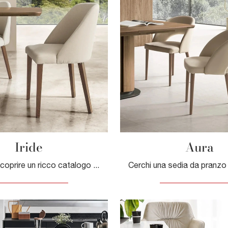
Iride
Aura
Clicca per scoprire un ricco catalogo di sedie fisse per stanze moderne: il modello Iride di Le Fablier ti aspetta!