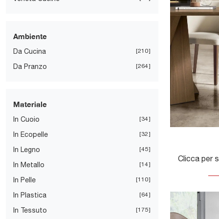
Ambiente
Da Cucina
210
Da Pranzo
264
Materiale
In Cuoio
34
In Ecopelle
32
In Legno
45
In Metallo
14
In Pelle
110
In Plastica
64
In Tessuto
175