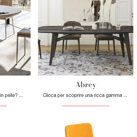
Abrey
Cerchi una sedia da pranzo in pelle? Clicca e scopri il modello Carmen di Calligaris per completare i tuoi locali alla perfezione.
Clicca per scoprire una ricca gamma di sedie fisse per stanze moderne: il modello Abrey di Calligaris ti attende!