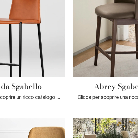
ida Sgabello
Abrey Sgabe
Clicca per scoprire un ricco catalogo di sedie sgabelli per stanze moderne: il modello Aida Sgabello di Calligaris ti aspetta!