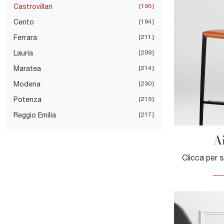
Castrovillari
196
Cento
194
Ferrara
211
Lauria
209
Maratea
214
Modena
230
Potenza
215
Reggio Emilia
217
A