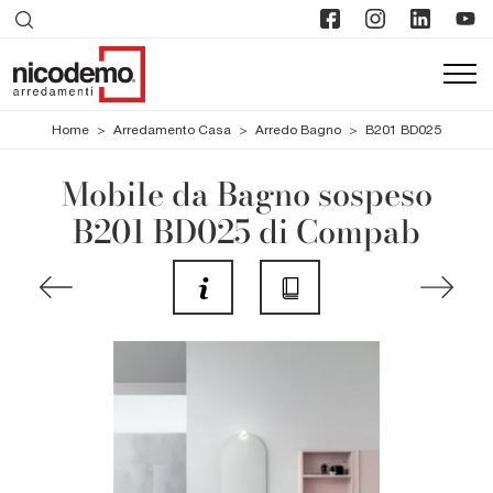
Home
>
Arredamento Casa
>
Arredo Bagno
>
B201 BD025
Mobile da Bagno sospeso
B201 BD025 di Compab