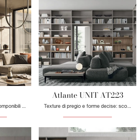
Atlante UNIT AT223
Clicca e scopri le Librerie componibili design! Il modello Harbour Cattelan Italia saprà completare un soggiorno dinamico e operativo.
Texture di pregio e forme decise: scopri la libreria Atlante UNIT AT223 di Tomasella tra le più originali Librerie moderne componibili.