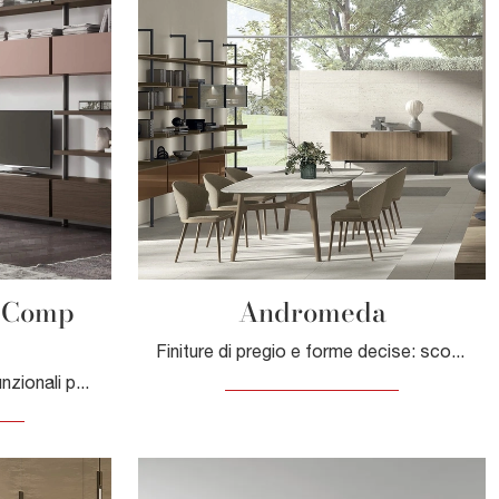
- Comp
Andromeda
Finiture di pregio e forme decise: scopri la libreria Andromeda di Tomasella tra le più belle Librerie moderne a muro.
Librerie componibili super funzionali per stanze moderne: ottieni informazioni sul modello Sistema O Pen - Comp SU2127 dell'azienda Maronese!