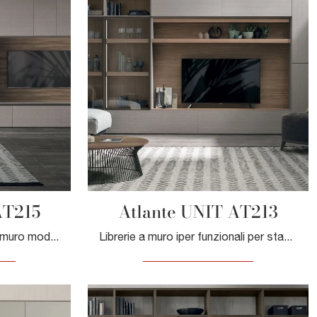
AT215
Atlante UNIT AT213
Clicca e scopri le Librerie a muro moderne! Il modello Atlante UNIT AT215 Tomasella saprà ultimare un soggiorno pratico e dinamico.
Librerie a muro iper funzionali per stanze moderne: ottieni informazioni sul modello Atlante UNIT AT213 del brand Tomasella!