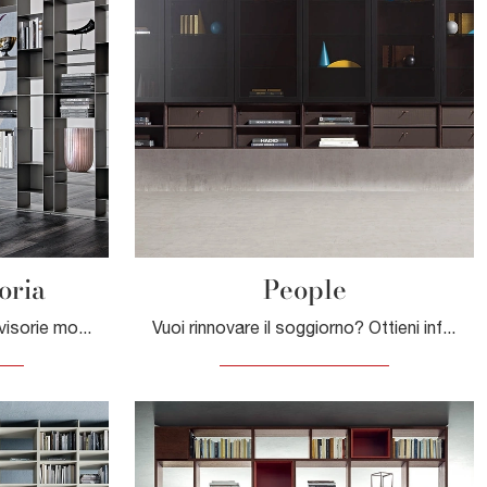
oria
People
Clicca e scopri le Librerie divisorie moderne! Il modello Latitude divisoria Cattelan Italia saprà completare un living operativo e pratico.
Vuoi rinnovare il soggiorno? Ottieni informazioni sulle librerie moderne sospese e arreda i tuoi locali con il modello People.