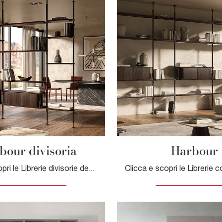
bour divisoria
Harbour
Clicca e scopri le Librerie divisorie design! Il modello Harbour divisoria Cattelan Italia saprà completare un living pratico e operativo.