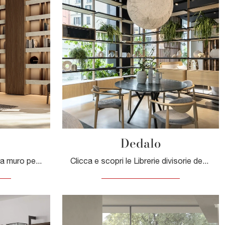
Dedalo
Se sei alla ricerca di librerie a muro per il living, clicca e scopri le nostre soluzioni design: il modello Boiserie Dall'Agnese ti aspetta!
Clicca e scopri le Librerie divisorie design! Il modello Dedalo Novamobili saprà completare un soggiorno pratico e operativo.