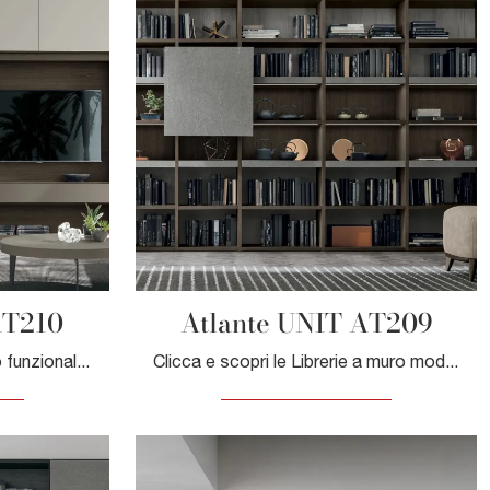
AT210
Atlante UNIT AT209
Librerie componibili davvero funzionali per stanze moderne: ottieni informazioni sul modello Atlante UNIT AT210 della firma Tomasella!
Clicca e scopri le Librerie a muro moderne! Il modello Atlante UNIT AT209 Tomasella saprà completare un soggiorno operativo e pratico.