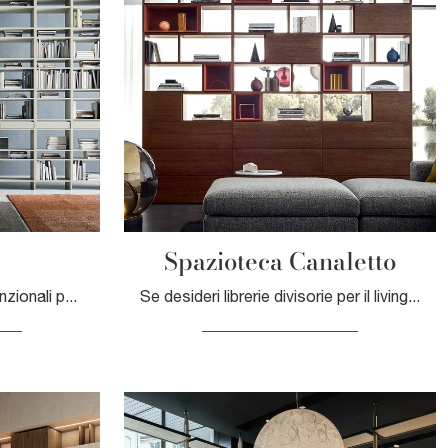
Spazioteca Canaletto
Librerie divisorie davvero funzionali per stanze moderne: scopri di più sul modello Unless della marca Pianca!
Se desideri librerie divisorie per il living, clicca e scopri le nostre soluzioni moderne: il modello Spazioteca Canaletto Pianca ti sta aspettando!