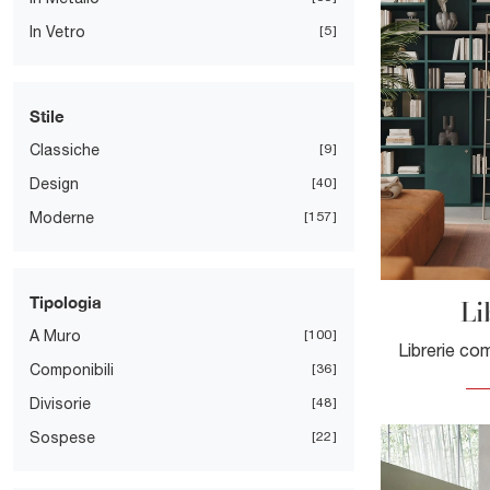
In Vetro
5
Stile
Classiche
9
Design
40
Moderne
157
Li
Tipologia
A Muro
100
Componibili
36
Divisorie
48
Sospese
22