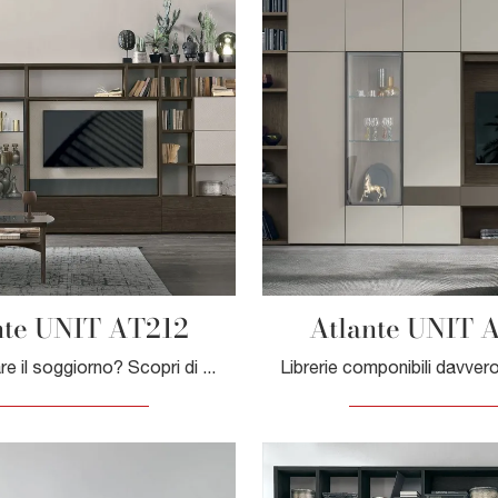
nte UNIT AT212
Atlante UNIT 
Vuoi rinnovare il soggiorno? Scopri di più sulle librerie moderne a muro e arreda i tuoi interni con il modello Atlante UNIT AT212.