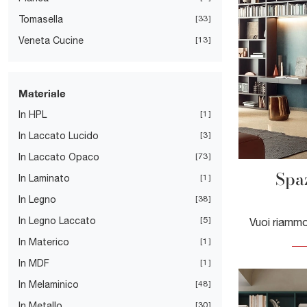
Tomasella
33
Veneta Cucine
13
Materiale
In HPL
1
In Laccato Lucido
3
In Laccato Opaco
73
Spaz
In Laminato
1
In Legno
38
In Legno Laccato
5
In Materico
1
In MDF
1
In Melaminico
48
In Metallo
30