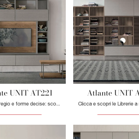
nte UNIT AT221
Atlante UNIT 
Finiture di pregio e forme decise: scopri la libreria Atlante UNIT AT221 di Tomasella tra le più belle Librerie moderne a muro.