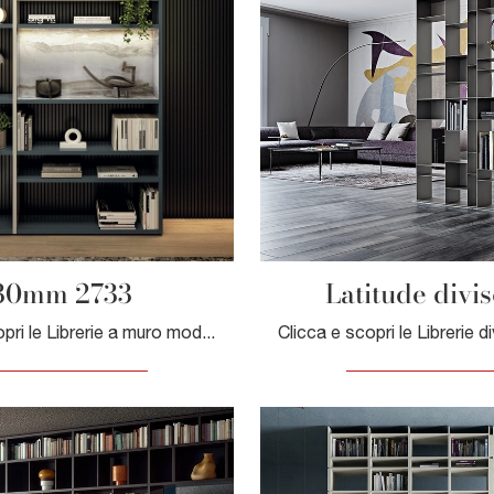
30mm 2733
Latitude divis
Clicca e scopri le Librerie a muro moderne! Il modello 30mm 2733 Lago saprà completare un living dinamico e operativo.