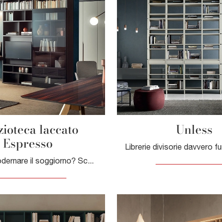
ioteca laccato
Unless
Espresso
Vuoi riammodernare il soggiorno? Scopri di più sulle librerie moderne a muro e arreda i tuoi locali con il modello Spazioteca laccato Espresso.