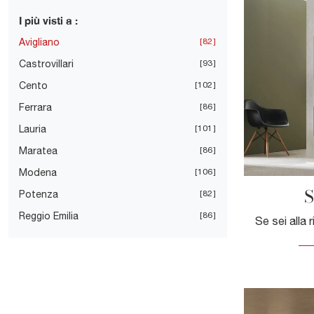
I più visti a :
Avigliano
82
Castrovillari
93
Cento
102
Ferrara
86
Lauria
101
Maratea
86
Modena
106
S
Potenza
82
Reggio Emilia
86