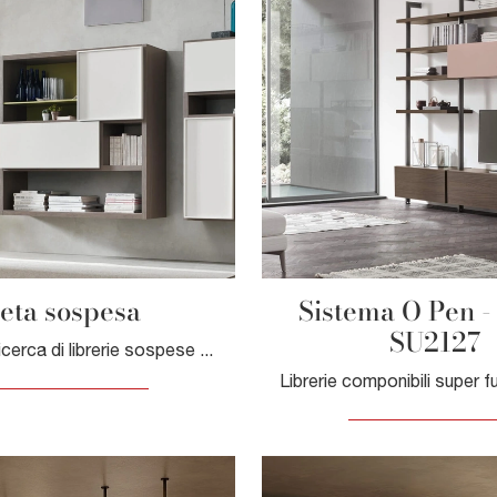
eta sospesa
Sistema O Pen 
SU2127
Se sei alla ricerca di librerie sospese per il living, clicca e scopri le nostre soluzioni moderne: il modello Seta sospesa Maronese ti aspetta!