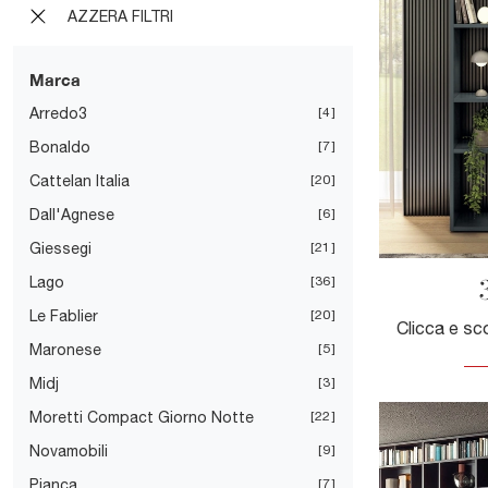
AZZERA FILTRI
Marca
Arredo3
4
Bonaldo
7
Cattelan Italia
20
Dall'Agnese
6
Giessegi
21
Lago
36
Le Fablier
20
Maronese
5
Midj
3
Moretti Compact Giorno Notte
22
Novamobili
9
Pianca
7