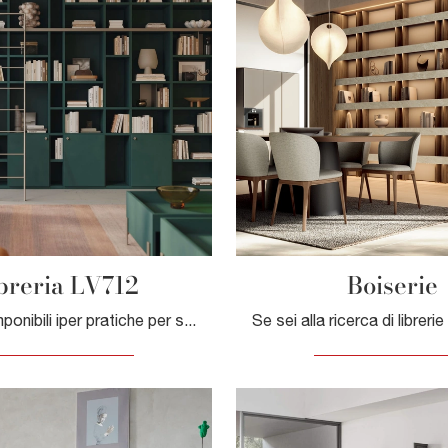
breria LV712
Boiserie
Librerie componibili iper pratiche per stanze moderne: scopri di più sul modello Libreria LV712 del marchio Giessegi!