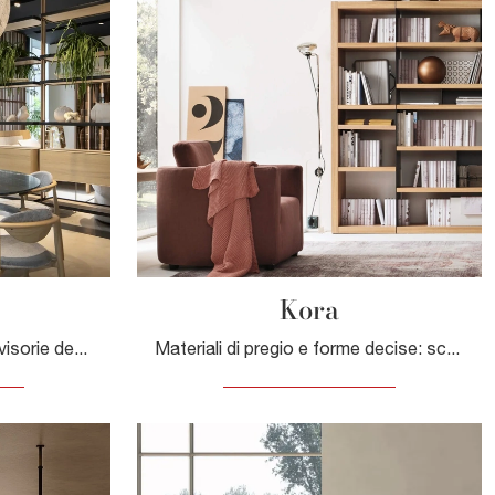
Kora
Clicca e scopri le Librerie divisorie design! Il modello Dedalo Novamobili saprà completare un soggiorno pratico e operativo.
Materiali di pregio e forme decise: scopri la libreria Kora di Maronese tra le più belle Librerie moderne componibili.