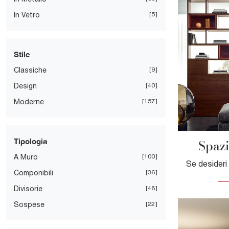
In Vetro
5
Stile
Classiche
9
Design
40
Moderne
157
Spazi
Tipologia
A Muro
100
Componibili
36
Divisorie
48
Sospese
22