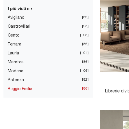
I più visti a :
Avigliano
82
Castrovillari
93
Cento
102
Ferrara
86
Lauria
101
Maratea
86
Modena
106
Potenza
82
Reggio Emilia
86