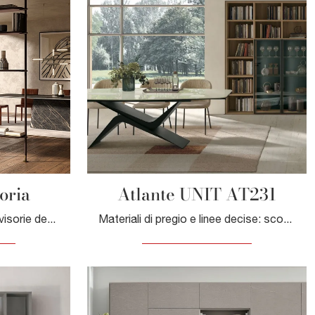
oria
Atlante UNIT AT231
Clicca e scopri le Librerie divisorie design! Il modello Harbour divisoria Cattelan Italia saprà completare un living pratico e operativo.
Materiali di pregio e linee decise: scopri la libreria Atlante UNIT AT231 di Tomasella tra le più esclusive Librerie moderne a muro.