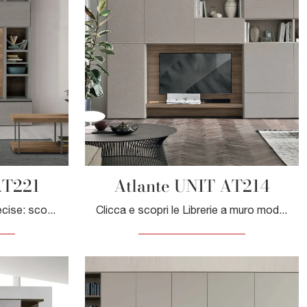
AT221
Atlante UNIT AT214
Finiture di pregio e forme decise: scopri la libreria Atlante UNIT AT221 di Tomasella tra le più belle Librerie moderne a muro.
Clicca e scopri le Librerie a muro moderne! Il modello Atlante UNIT AT214 Tomasella saprà completare un soggiorno pratico e operativo.