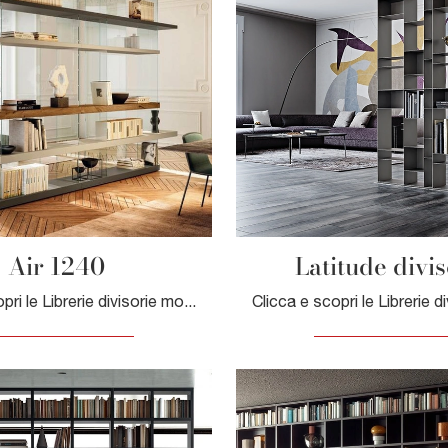
Air 1240
Latitude divis
Clicca e scopri le Librerie divisorie moderne! Il modello Air 1240 Lago saprà ultimare un living pratico e dinamico.