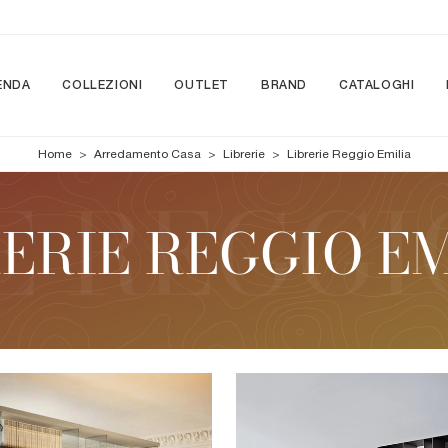
ENDA
COLLEZIONI
OUTLET
BRAND
CATALOGHI
Home
>
Arredamento Casa
>
Librerie
>
Librerie Reggio Emilia
ERIE REGGIO EM