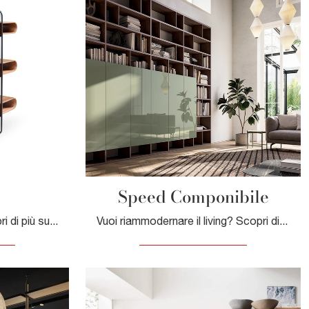
Speed Componibile
Vuoi rinnovare il living? Scopri di più sulle librerie design divisorie e arreda i tuoi interni con il modello Apelle.
Vuoi riammodernare il living? Scopri di più sulle librerie moderne componibili e arreda i tuoi spazi con il modello Speed Componibile.