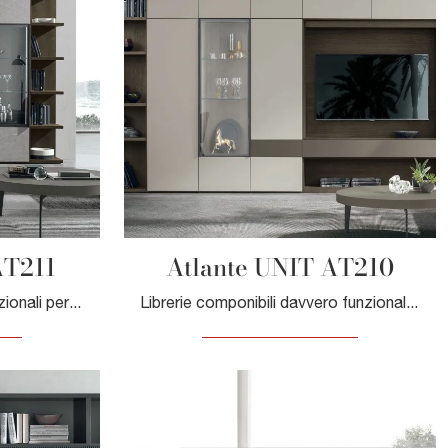
AT211
Atlante UNIT AT210
Librerie a muro davvero funzionali per stanze moderne: ottieni informazioni sul modello Atlante UNIT AT211 del marchio Tomasella!
Librerie componibili davvero funzionali per stanze moderne: ottieni informazioni sul modello Atlante UNIT AT210 della firma Tomasella!