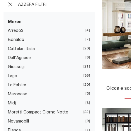
AZZERA FILTRI
Marca
Arredo3
4
Bonaldo
7
Cattelan Italia
20
Dall'Agnese
6
Giessegi
21
Lago
36
Le Fablier
20
Maronese
5
Midj
3
Moretti Compact Giorno Notte
22
Novamobili
9
Pianca
7