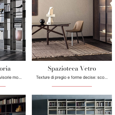
oria
Spazioteca Vetro
Clicca e scopri le Librerie divisorie moderne! Il modello Latitude divisoria Cattelan Italia saprà completare un living operativo e pratico.
Texture di pregio e forme decise: scopri la libreria Spazioteca Vetro di Pianca tra le più originali Librerie moderne a muro.