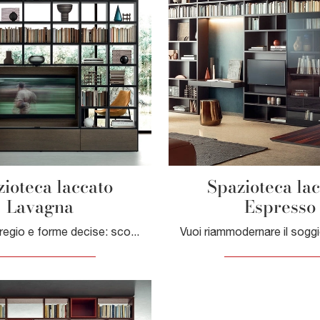
ioteca laccato
Spazioteca la
Lavagna
Espresso
Texture di pregio e forme decise: scopri la libreria Spazioteca laccato Lavagna di Pianca tra le più esclusive Librerie moderne divisorie.