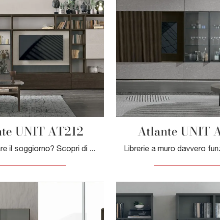
nte UNIT AT212
Atlante UNIT 
Vuoi rinnovare il soggiorno? Scopri di più sulle librerie moderne a muro e arreda i tuoi interni con il modello Atlante UNIT AT212.