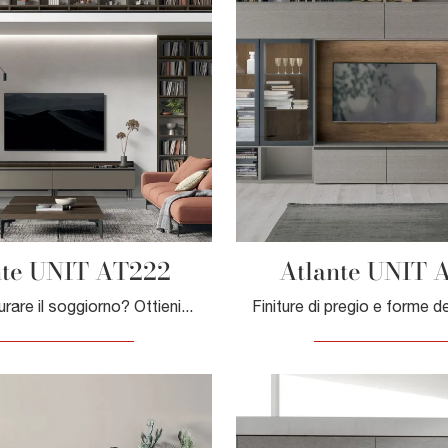
nte UNIT AT222
Atlante UNIT 
Vuoi ristrutturare il soggiorno? Ottieni informazioni sulle librerie moderne componibili e arreda i tuoi locali con il modello Atlante UNIT AT222.