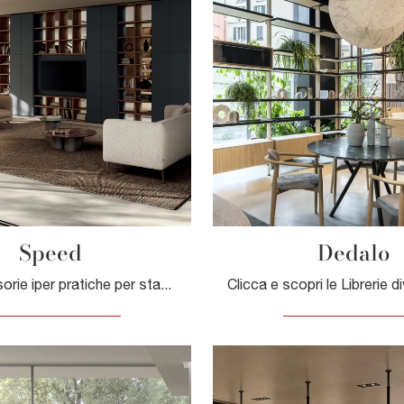
Speed
Dedalo
Librerie divisorie iper pratiche per stanze design: scopri di più sul modello Speed della firma Dall'Agnese!