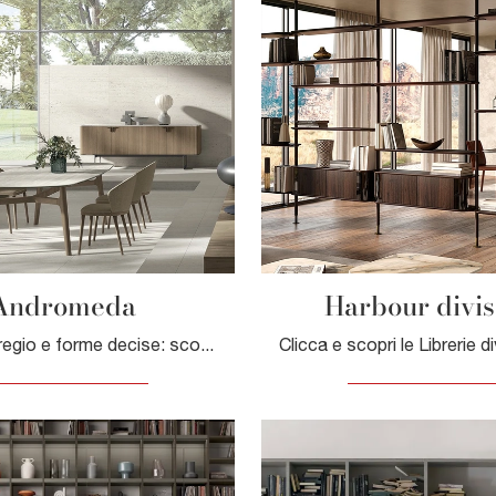
Andromeda
Harbour divis
Finiture di pregio e forme decise: scopri la libreria Andromeda di Tomasella tra le più belle Librerie moderne a muro.