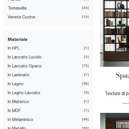
Tomasella
33
Veneta Cucine
13
Materiale
In HPL
1
In Laccato Lucido
3
In Laccato Opaco
73
Spaz
In Laminato
1
In Legno
38
In Legno Laccato
5
In Materico
1
In MDF
1
In Melaminico
48
In Metallo
30