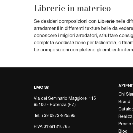
Librerie in materico
Librerie
Se desideri composizioni con
nelle dif
arredamenti in differenti texture belle da vedere, 
conoscere i migliori arredatori, sfruttare consigl
completa soddisfazione per laclientela, offriam
Le composizioni completano gli ambienti interni,
AZIEN
LMC Srl
Chi Si
Via del Seminario Maggiore, 115
Brand
85100 - Potenza (PZ)
Catalog
Tel.
+39 0973-825595
Realizz
Promoz
P.IVA 01881310765
Blog