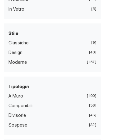
In Vetro
5
Stile
Classiche
9
Design
40
Moderne
157
Tipologia
A Muro
100
Componibili
36
Divisorie
48
Sospese
22