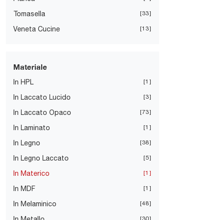
Tomasella
33
Veneta Cucine
13
Materiale
In HPL
1
In Laccato Lucido
3
In Laccato Opaco
73
In Laminato
1
In Legno
38
In Legno Laccato
5
In Materico
1
In MDF
1
In Melaminico
48
In Metallo
30