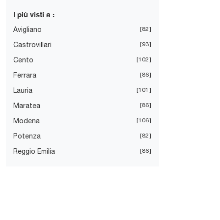
I più visti a :
Avigliano
82
Castrovillari
93
Cento
102
Ferrara
86
Lauria
101
Maratea
86
Modena
106
Potenza
82
Reggio Emilia
86