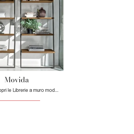
Movida
Clicca e scopri le Librerie a muro moderne! Il modello Movida Tomasella saprà ultimare un living pratico e dinamico.