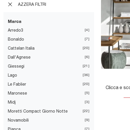
AZZERA FILTRI
Marca
Arredo3
4
Bonaldo
7
Cattelan Italia
20
Dall'Agnese
6
Giessegi
21
Lago
36
Le Fablier
20
Maronese
5
Midj
3
Moretti Compact Giorno Notte
22
Novamobili
9
Pianca
7