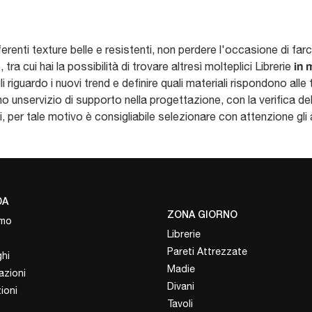
ferenti texture belle e resistenti, non perdere l'occasione di far
in 
tra cui hai la possibilità di trovare altresì molteplici Librerie
i riguardo i nuovi trend e definire quali materiali rispondono alle
o unservizio di supporto nella progettazione, con la verifica de
 per tale motivo è consigliabile selezionare con attenzione gli a
DA
ZONA GIORNO
amo
Librerie
Pareti Attrezzate
hi
Madie
azioni
Divani
ioni
Tavoli