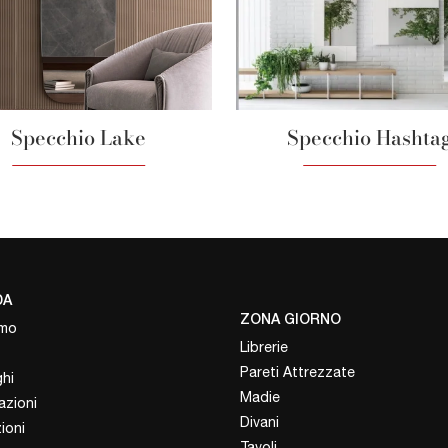
Specchio Lake
Specchio Hashta
DA
ZONA GIORNO
amo
Librerie
Pareti Attrezzate
hi
Madie
azioni
Divani
ioni
Tavoli