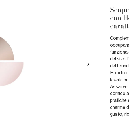
Scopr
con H
caratt
Compleme
occupando
funzional
dal vivo 
del bran
Hoodi di 
locale ar
Assai ver
cornice a
pratiche 
charme de
gusto, ri