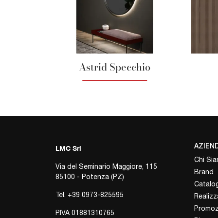
Astrid Specchio
AZIEN
LMC Srl
Chi Si
Via del Seminario Maggiore, 115
Brand
85100 - Potenza (PZ)
Catalog
Tel.
+39 0973-825595
Realizz
Promoz
P.IVA 01881310765