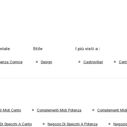
riale
Stile
I più visti a :
Senza Cornice
Design
Castrovillari
Cent
i Midj Cento
Complementi Midj Potenza
Complementi Midj
Di Specchi A Cento
Negozio Di Specchi A Potenza
Negozio