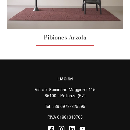
Pibiones Arzola
LMC Srl
Via del Seminario Maggiore, 115
85100 - Potenza (PZ)
Tel.
+39 0973-825595
P.IVA 01881310765