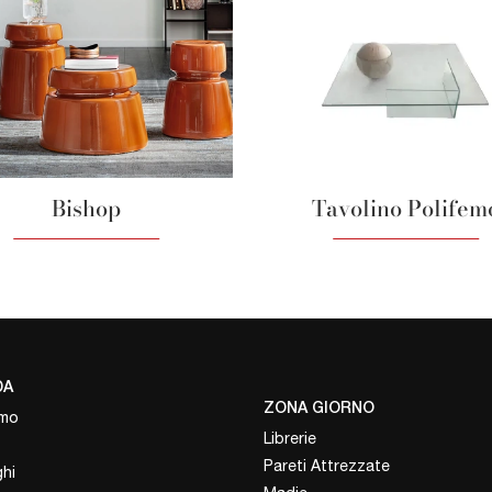
Bishop
Tavolino Polifem
DA
ZONA GIORNO
amo
Librerie
Pareti Attrezzate
hi