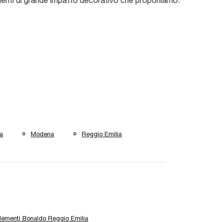
nti di grande impatto decorativo che proponiamo.
ia
Modena
Reggio Emilia
ementi Bonaldo Reggio Emilia