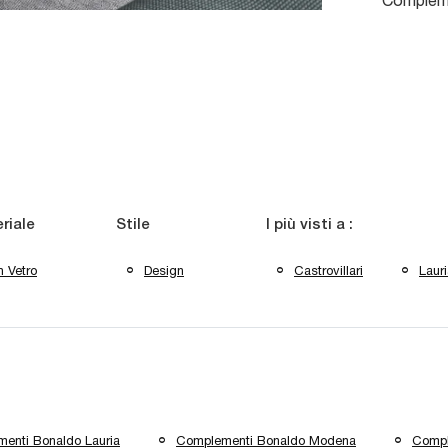
Compleme
riale
Stile
I più visti a :
n Vetro
Design
Castrovillari
Laur
enti Bonaldo Lauria
Complementi Bonaldo Modena
Compl