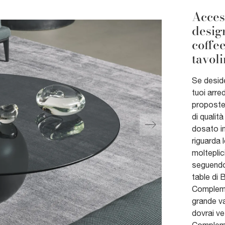
Acces
desig
coffee
tavoli
Se deside
tuoi arre
proposte 
di qualit
dosato in
riguarda 
molteplic
seguendo
table di 
Compleme
grande va
dovrai ve