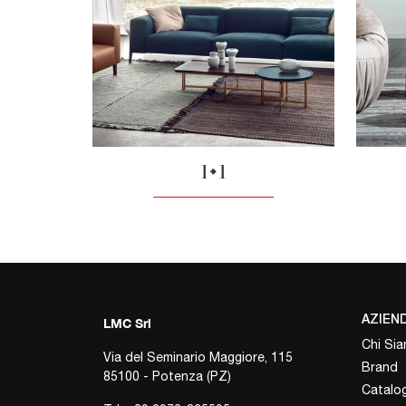
1+1
AZIEN
LMC Srl
Chi Si
Via del Seminario Maggiore, 115
Brand
85100 - Potenza (PZ)
Catalog