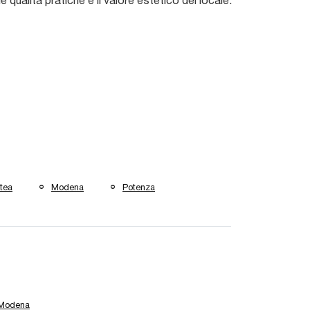
e qualità pratiche e il valore estetico del locale.
tea
Modena
Potenza
 Modena