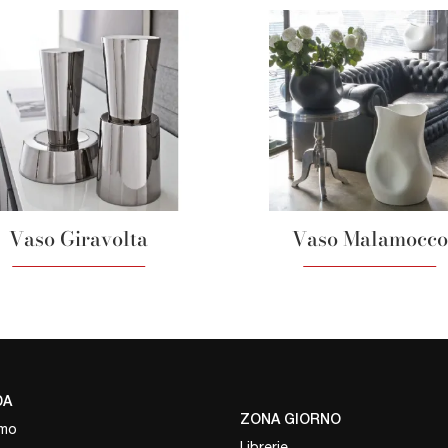
Vaso Giravolta
Vaso Malamocco
DA
ZONA GIORNO
amo
Librerie