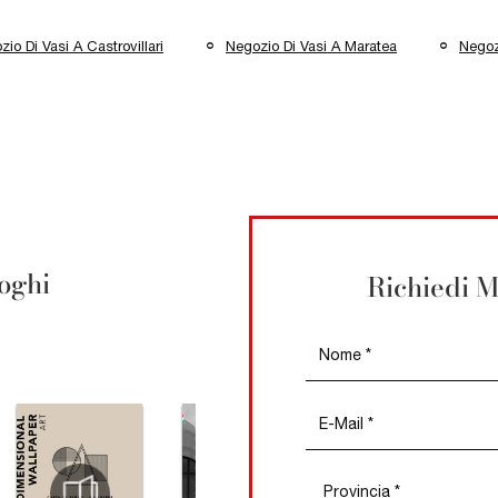
io Di Vasi A Castrovillari
Negozio Di Vasi A Maratea
Negoz
loghi
Richiedi M