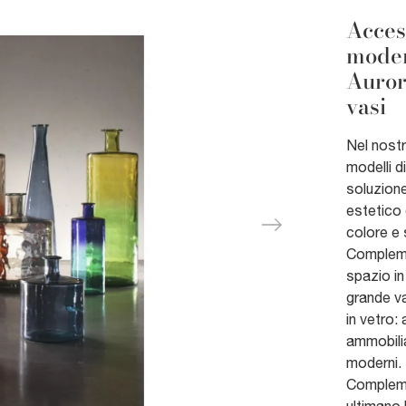
Acces
moder
Aurora
vasi
Nel nost
modelli d
soluzione
estetico 
colore e 
Compleme
spazio in
grande va
in vetro:
ammobilia
moderni. 
Complemen