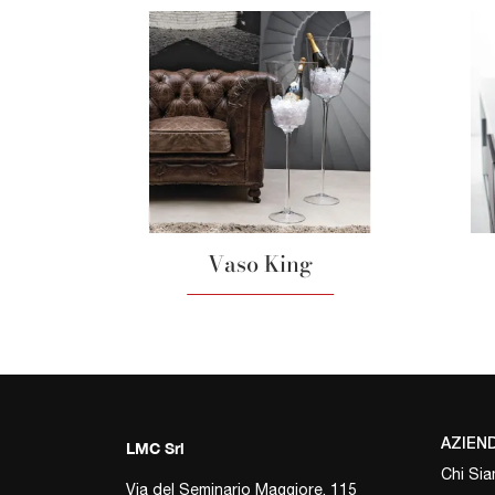
Vaso King
AZIEN
LMC Srl
Chi Si
Via del Seminario Maggiore, 115