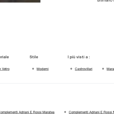
ultimano l
riale
Stile
I più visti a :
n Vetro
Moderni
Castrovillari
Mara
omplementi Adriani E Rossi Maratea
Complementi Adriani E Rossi