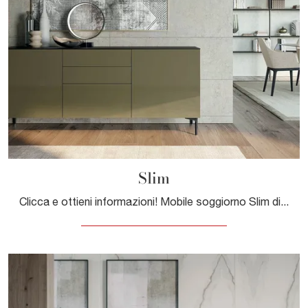
Slim
Clicca e ottieni informazioni! Mobile soggiorno Slim di Dall'Agnese in laccato opaco: ti attende per valorizzare le tue stanze moderne.