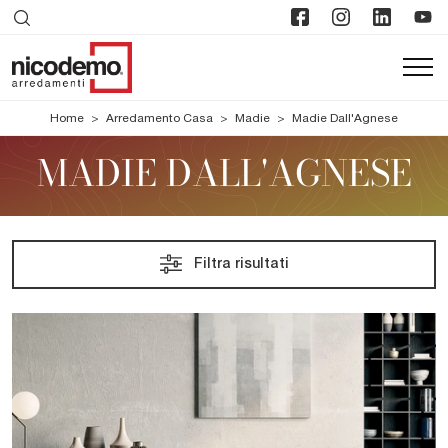
Home
>
Arredamento Casa
>
Madie
>
Madie Dall'Agnese
MADIE DALL'AGNESE
Filtra risultati