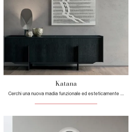
Katana
Cerchi una nuova madia funzionale ed esteticamente gradevole dalle linee moderne? Ti offriamo il modello Katana di Dall'Agnese, realizzato in legno.