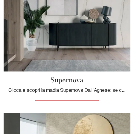
Supernova
Clicca e scopri la madia Supernova Dall'Agnese: se cerchi mobili in legno per stanze moderne, questa è la scelta ideale per te!