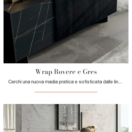
Wrap Rovere e Gres
Cerchi una nuova madia pratica e sofisticata dalle linee moderne? Ti presentiamo il modello Wrap Rovere e Gres di Dall'Agnese, realizzato in legno.