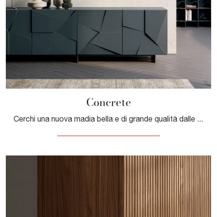
Concrete
Cerchi una nuova madia bella e di grande qualità dalle linee moderne? Ti offriamo il modello Concrete di Dall'Agnese, realizzato in laccato opaco.