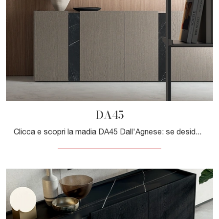
DA45
Clicca e scopri la madia DA45 Dall'Agnese: se desideri mobili in legno per stanze moderne, questa è il miglior acquisto per te!