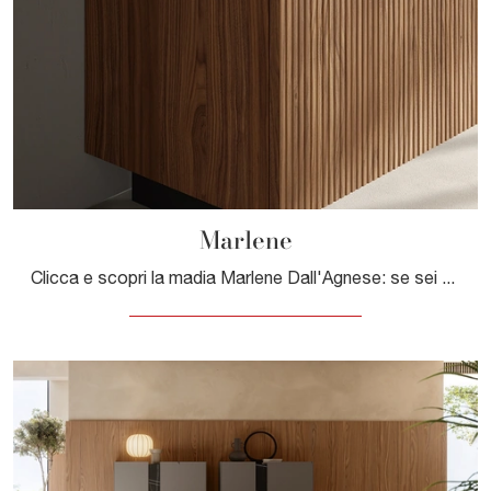
Marlene
Clicca e scopri la madia Marlene Dall'Agnese: se sei alla ricerca di mobili in legno per stanze moderne, questa è l'acquisto perfetto per te!