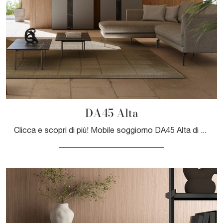
DA45 Alta
Clicca e scopri di più! Mobile soggiorno DA45 Alta di Dall'Agnese in laccato opaco: ti attende per valorizzare le tue stanze moderne.