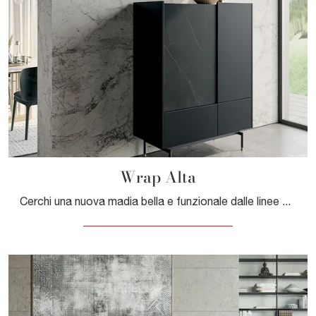
Wrap Alta
Cerchi una nuova madia bella e funzionale dalle linee moderne? Ecco a te il modello Wrap Alta di Dall'Agnese, realizzato in laccato opaco.