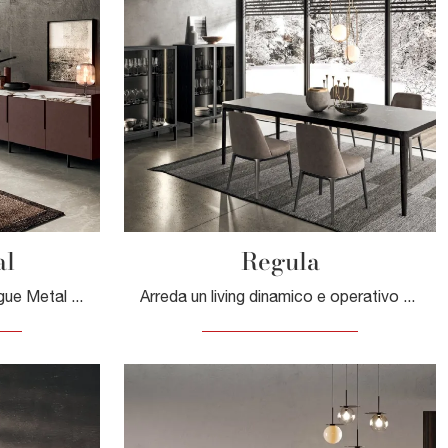
al
Regula
Clicca e scopri la madia Vogue Metal Binova: se cerchi mobili in laccato opaco per stanze moderne, questa è il miglior acquisto per te!
Arreda un living dinamico e operativo con questa madia Regula di Binova: scopri le più originali Madie in vetro.