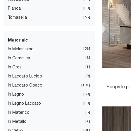
Pianca
20
Tomasella
53
Materiale
In Melaminico
56
In Ceramica
3
In Gres
1
In Laccato Lucido
9
In Laccato Opaco
107
In Legno
60
In Legno Laccato
20
In Materico
8
In Metallo
4
In Vetro
91