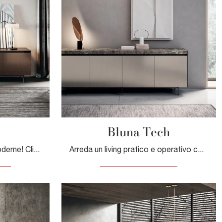
Bluna Tech
Scopri le più belle Madie moderne! Clicca e leggi l'articolo: madia Lab in metallo, soluzione bella e funzionale.
Arreda un living pratico e operativo con questa madia Bluna Tech di Binova: scopri le più esclusive Madie in metallo.