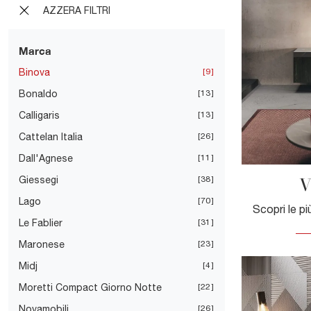
AZZERA FILTRI
Marca
Binova
9
Bonaldo
13
Calligaris
13
Cattelan Italia
26
Dall'Agnese
11
V
Giessegi
38
Lago
70
Le Fablier
31
Maronese
23
Midj
4
Moretti Compact Giorno Notte
22
Novamobili
26