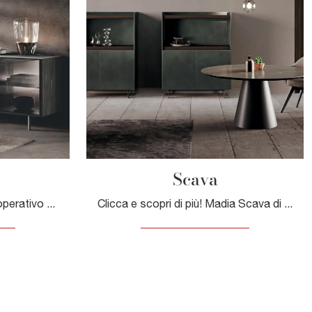
Scava
Arreda un living dinamico e operativo con questa madia Bluna di Binova: scopri le più esclusive Madie in vetro.
Clicca e scopri di più! Madia Scava di Binova in laccato opaco: ti sta aspettando per arricchire le tue stanze moderne.