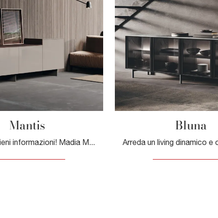
Mantis
Bluna
Clicca e ottieni informazioni! Madia Mantis di Binova in laccato lucido: ti sta aspettando per completare le tue stanze moderne.