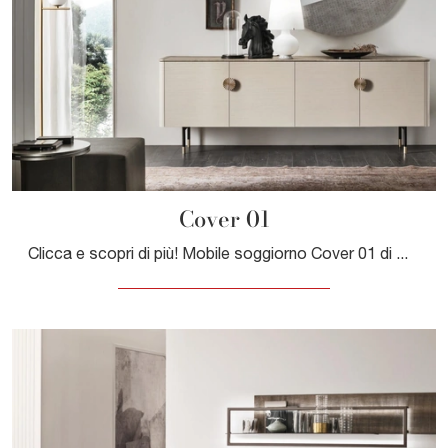
Cover 01
Clicca e scopri di più! Mobile soggiorno Cover 01 di Maronese in melaminico: ti sta aspettando per valorizzare le tue stanze moderne.