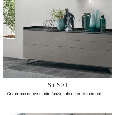
Sir S04
Cerchi una nuova madia funzionale ed esteticamente gradevole dalle linee moderne? Ti presentiamo il modello Sir S04 di Tomasella, realizzato in ...