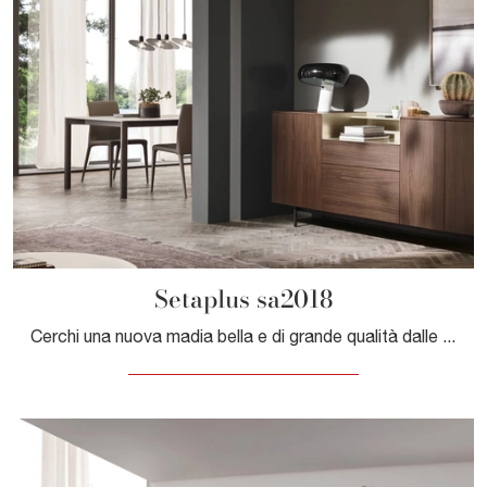
Setaplus sa2018
Cerchi una nuova madia bella e di grande qualità dalle linee moderne? Ti offriamo il modello Setaplus sa2018 di Maronese, realizzato in melaminico.