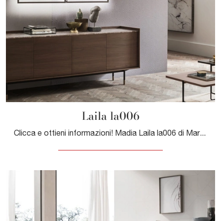
Laila la006
Clicca e ottieni informazioni! Madia Laila la006 di Maronese in melaminico: ti aspetta per impreziosire le tue stanze moderne.