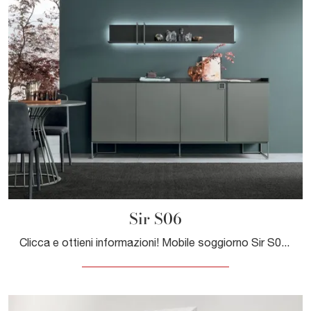
Sir S06
Clicca e ottieni informazioni! Mobile soggiorno Sir S06 di Tomasella in melaminico: ti attende per arricchire le tue stanze moderne.