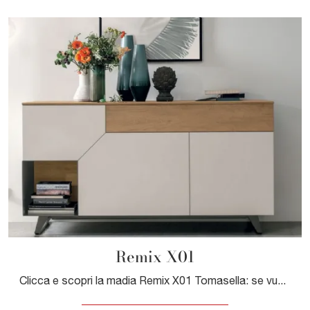
Remix X01
Clicca e scopri la madia Remix X01 Tomasella: se vuoi mobili in melaminico per stanze moderne, questa è il miglior acquisto per te!