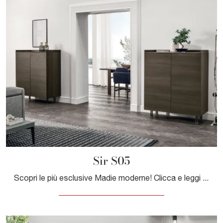
Sir S05
Scopri le più esclusive Madie moderne! Clicca e leggi l'articolo: mobile soggiorno Sir S05 in melaminico, soluzione funzionale ed esteticamente ...