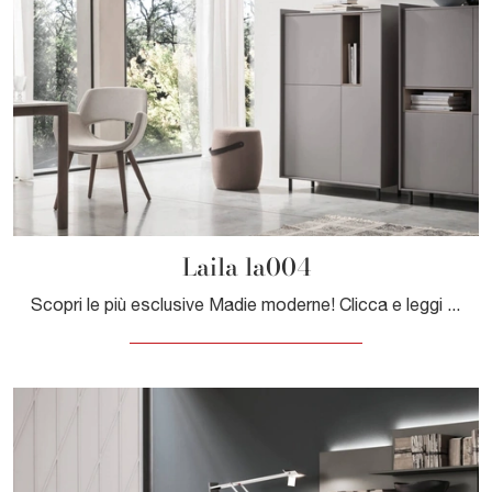
Laila la004
Scopri le più esclusive Madie moderne! Clicca e leggi l'articolo: mobile soggiorno Laila la004 in melaminico, soluzione bella e di grande qualità.