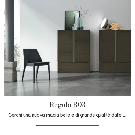
Regolo R03
Cerchi una nuova madia bella e di grande qualità dalle linee moderne? Ti offriamo il modello Regolo R03 di Tomasella, realizzato in melaminico.