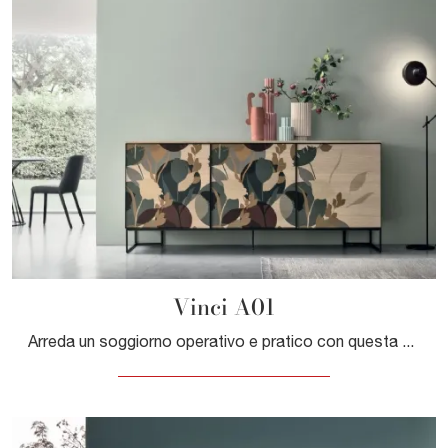
Vinci A01
Arreda un soggiorno operativo e pratico con questa madia Vinci A01 di Tomasella: scopri le più belle Madie in melaminico.