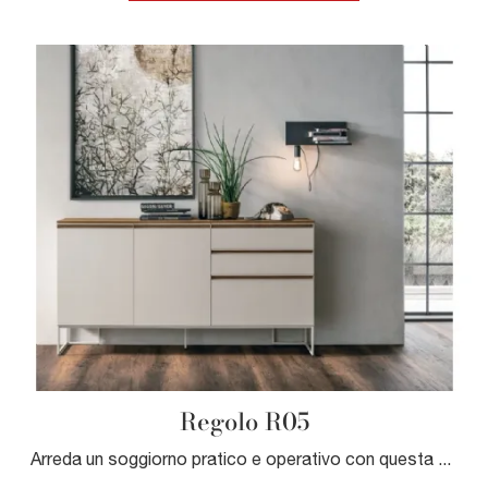
Regolo R05
Arreda un soggiorno pratico e operativo con questa madia Regolo R05 di Tomasella: scopri le più esclusive Madie in melaminico.