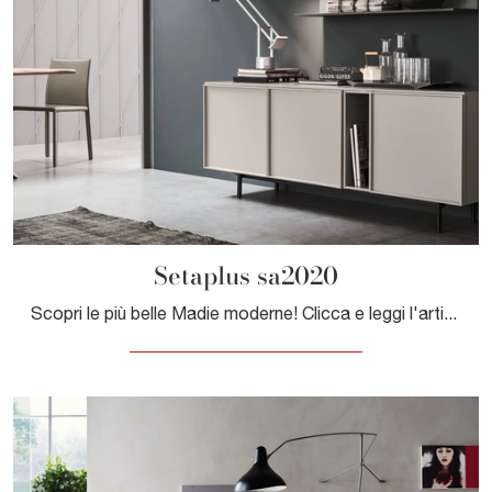
Setaplus sa2020
Scopri le più belle Madie moderne! Clicca e leggi l'articolo: madia Setaplus sa2020 in melaminico, soluzione pratica e sofisticata.