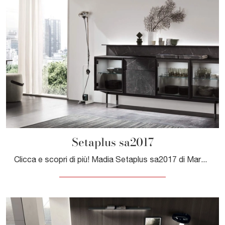
Setaplus sa2017
Clicca e scopri di più! Madia Setaplus sa2017 di Maronese in melaminico: ti aspetta per arricchire le tue stanze moderne.