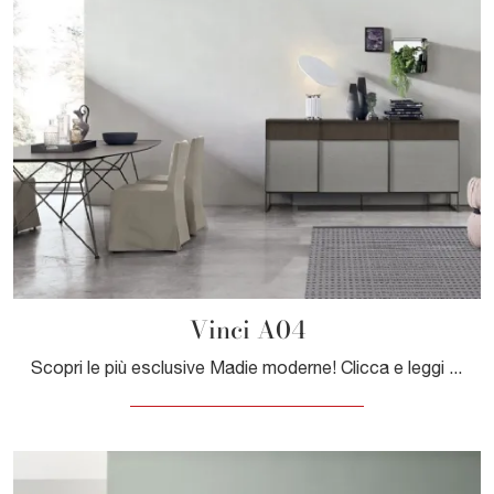
Vinci A04
Scopri le più esclusive Madie moderne! Clicca e leggi l'articolo: madia Vinci A04 in melaminico, soluzione pratica e sofisticata.