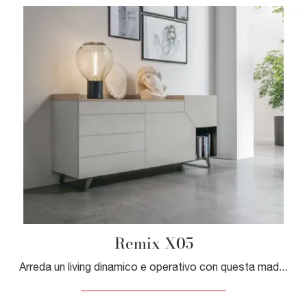
Remix X05
Arreda un living dinamico e operativo con questa madia Remix X05 di Tomasella: scopri le più originali Madie in melaminico.