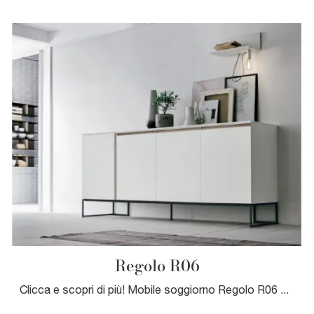
Regolo R06
Clicca e scopri di più! Mobile soggiorno Regolo R06 di Tomasella in melaminico: ti attende per arricchire le tue stanze moderne.