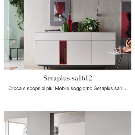
Setaplus sa1612
Clicca e scopri di più! Mobile soggiorno Setaplus sa1612 di Maronese in melaminico: ti attende per impreziosire le tue stanze moderne.