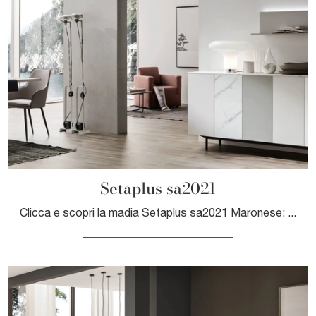
Setaplus sa2021
Clicca e scopri la madia Setaplus sa2021 Maronese: se desideri mobili in melaminico per stanze moderne, questa è la soluzione ottimale per te!