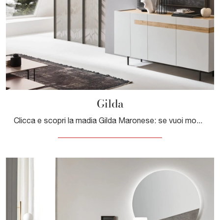
Gilda
Clicca e scopri la madia Gilda Maronese: se vuoi mobili in melaminico per stanze moderne, questa è il miglior acquisto per te!