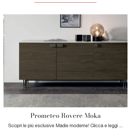
Prometeo Rovere Moka
Scopri le più esclusive Madie moderne! Clicca e leggi l'articolo: mobile soggiorno Prometeo Rovere Moka in melaminico, soluzione funzionale ed ...