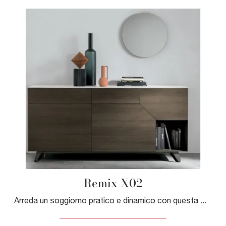
Remix X02
Arreda un soggiorno pratico e dinamico con questa madia Remix X02 di Tomasella: scopri le più originali Madie in melaminico.