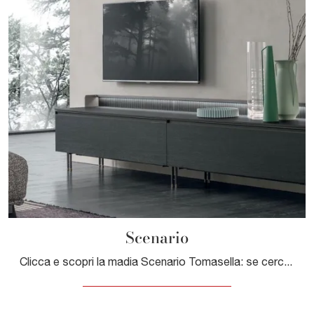
Scenario
Clicca e scopri la madia Scenario Tomasella: se cerchi mobili in melaminico per stanze moderne, questa è la soluzione ottimale per te!