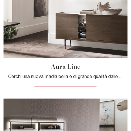
Aura Line
Cerchi una nuova madia bella e di grande qualità dalle linee moderne? Ti presentiamo il modello Aura Line di Maronese, realizzato in melaminico.