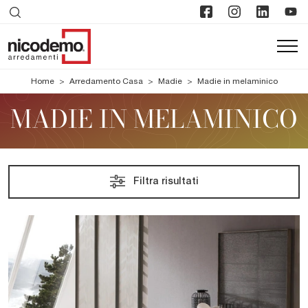
Home
>
Arredamento Casa
>
Madie
>
Madie in melaminico
MADIE IN MELAMINICO
Filtra risultati