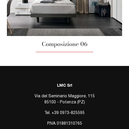
Composizione 06
LMC Srl
Via del Seminario Maggiore, 115
85100 - Potenza (PZ)
Tel.
+39 0973-825595
P.IVA 01881310765