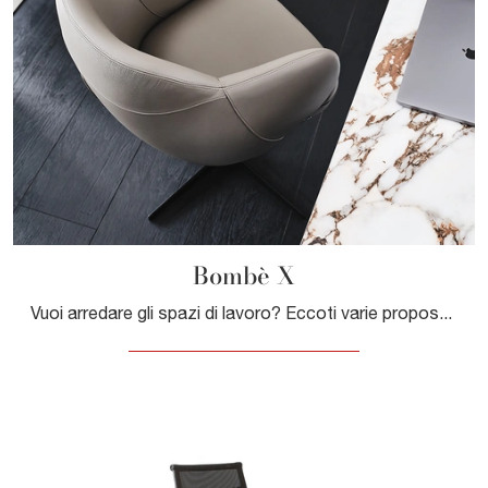
Bombè X
Vuoi arredare gli spazi di lavoro? Eccoti varie proposte di poltrone direzionali in pelle, come il modello Bombè X di Cattelan Italia.