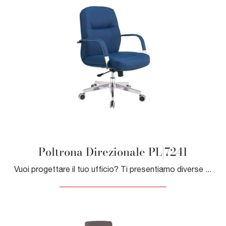
Poltrona Direzionale PL|7241
Vuoi progettare il tuo ufficio? Ti presentiamo diverse proposte di poltrone direzionali in tessuto, come il modello Poltrona Direzionale PL|7241 di ...