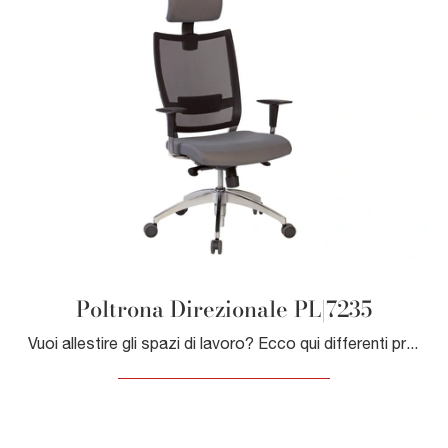
Poltrona Direzionale PL|7235
Vuoi allestire gli spazi di lavoro? Ecco qui differenti proposte di poltrone direzionali in tessuto, come il modello Poltrona Direzionale PL|7235 di ...