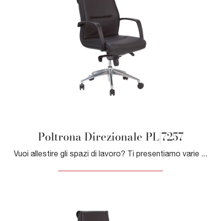
Poltrona Direzionale PL|7257
Vuoi allestire gli spazi di lavoro? Ti presentiamo varie proposte di poltrone direzionali in pelle, come il modello Poltrona Direzionale PL|7257 di ...