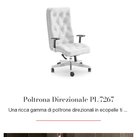
Poltrona Direzionale PL|7267
Una ricca gamma di poltrone direzionali in ecopelle ti sta aspettando! Il modello Poltrona Direzionale PL|7267 di Giessegi ti sta aspettando!