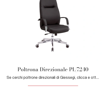
Poltrona Direzionale PL|7240
Se cerchi poltrone direzionali di Giessegi, clicca e ottieni informazioni sul modello Poltrona Direzionale PL|7240 in ecopelle per il tuo ufficio!