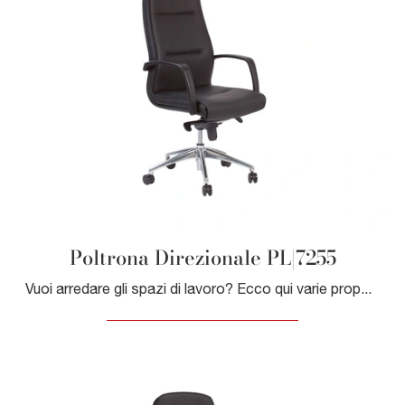
Poltrona Direzionale PL|7255
Vuoi arredare gli spazi di lavoro? Ecco qui varie proposte di poltrone direzionali in pelle, come il modello Poltrona Direzionale PL|7255 di Giessegi.