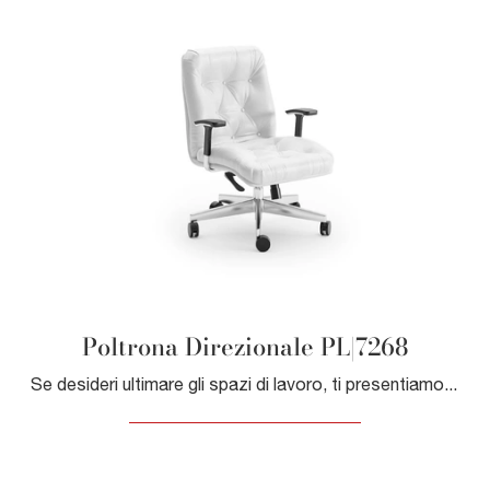
Poltrona Direzionale PL|7268
Se desideri ultimare gli spazi di lavoro, ti presentiamo il modello Poltrona Direzionale PL|7268 di Giessegi tra diverse proposte di poltrone ...