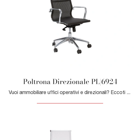
Poltrona Direzionale PL|6924
Vuoi ammobiliare uffici operativi e direzionali? Eccoti varie proposte di poltrone direzionali in pvc, come il modello Poltrona Direzionale PL|6924 ...