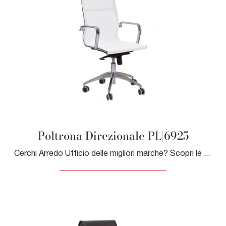
Poltrona Direzionale PL|6925
Cerchi Arredo Ufficio delle migliori marche? Scopri le differenti soluzioni di poltrone direzionali in pvc, come il modello Poltrona Direzionale ...