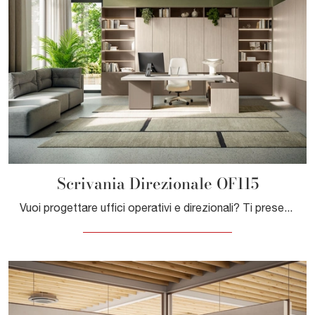
Scrivania Direzionale OF115
Vuoi progettare uffici operativi e direzionali? Ti presentiamo diverse proposte di librerie per ufficio in melaminico, come il modello Scrivania ...