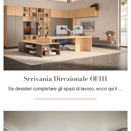
Scrivania Direzionale OF111
Se desideri completare gli spazi di lavoro, ecco qui il modello Scrivania Direzionale OF111 di Giessegi tra differenti soluzioni di scrivanie ...