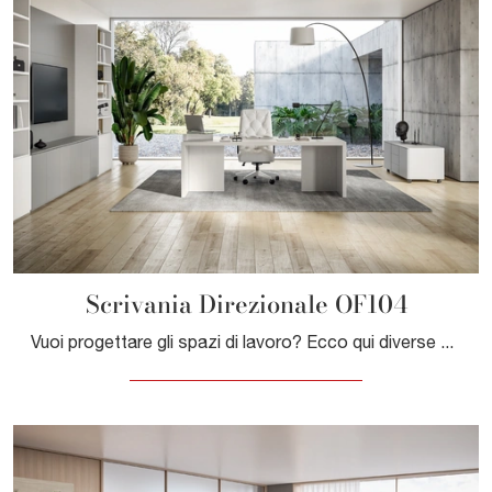
Scrivania Direzionale OF104
Vuoi progettare gli spazi di lavoro? Ecco qui diverse proposte di scrivanie direzionali in melaminico, come il modello Scrivania Direzionale OF104 di ...