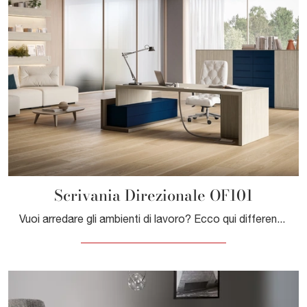
Scrivania Direzionale OF101
Vuoi arredare gli ambienti di lavoro? Ecco qui differenti proposte di scrivanie direzionali in melaminico, come il modello Scrivania Direzionale ...