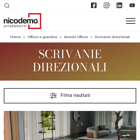
Home
>
Ufficio e giardino
>
Arredo Ufficio
>
Scrivanie direzionali
SCRIVANIE
DIREZIONALI
Filtra risultati