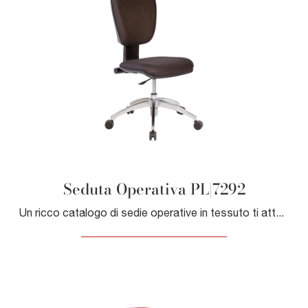
Seduta Operativa PL|7292
Un ricco catalogo di sedie operative in tessuto ti attende! Il modello Seduta Operativa PL|7292 di Giessegi ti attende!