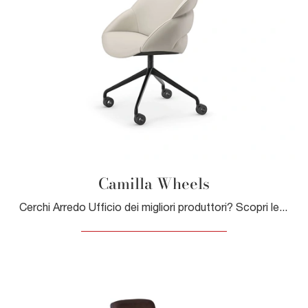
Camilla Wheels
Cerchi Arredo Ufficio dei migliori produttori? Scopri le diverse proposte di sedie operative in pelle, come il modello Camilla Wheels di Cattelan ...