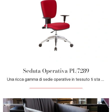
Seduta Operativa PL|7289
Una ricca gamma di sedie operative in tessuto ti sta aspettando! Il modello Seduta Operativa PL|7289 di Giessegi ti sta aspettando!