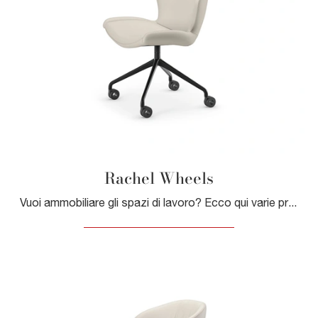
Rachel Wheels
Vuoi ammobiliare gli spazi di lavoro? Ecco qui varie proposte di sedie operative in pelle, come il modello Rachel Wheels di Cattelan Italia.