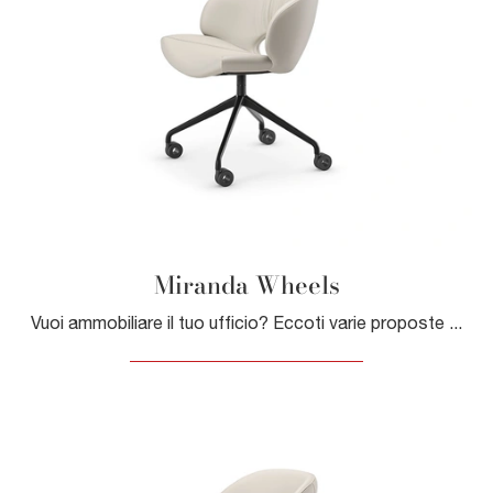
Miranda Wheels
Vuoi ammobiliare il tuo ufficio? Eccoti varie proposte di sedie operative in pelle, come il modello Miranda Wheels di Cattelan Italia.