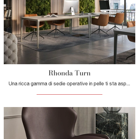
Rhonda Turn
Una ricca gamma di sedie operative in pelle ti sta aspettando! Il modello Rhonda Turn di Cattelan Italia ti sta aspettando!