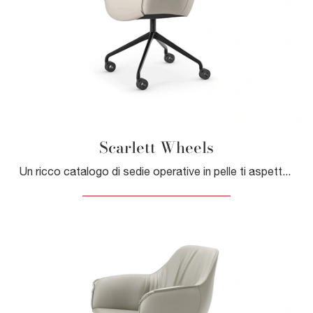
Scarlett Wheels
Un ricco catalogo di sedie operative in pelle ti aspetta! Il modello Scarlett Wheels di Cattelan Italia ti aspetta!