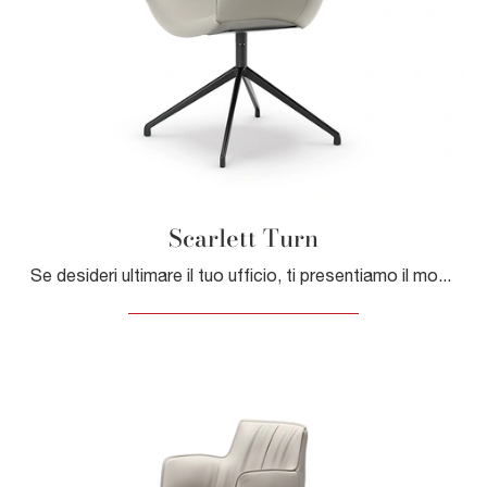
Scarlett Turn
Se desideri ultimare il tuo ufficio, ti presentiamo il modello Scarlett Turn di Cattelan Italia tra diverse proposte di sedie operative.