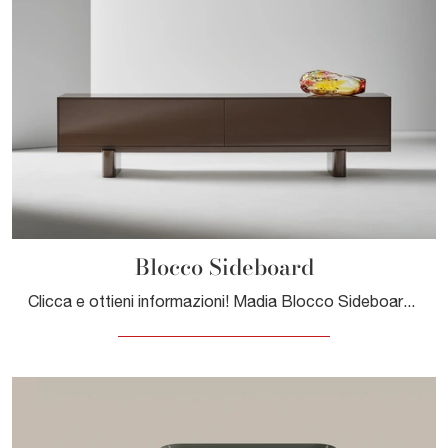
Blocco Sideboard
Clicca e ottieni informazioni! Madia Blocco Sideboard di Bonaldo in legno laccato: ti attende per impreziosire le tue stanze moderne.