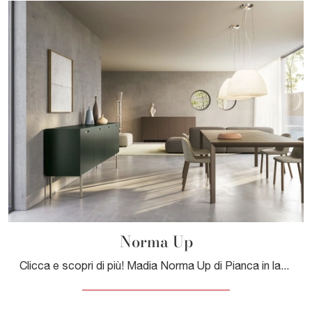
Norma Up
Clicca e scopri di più! Madia Norma Up di Pianca in laccato opaco: ti sta aspettando per valorizzare le tue stanze moderne.