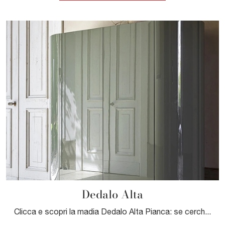
Dedalo Alta
Clicca e scopri la madia Dedalo Alta Pianca: se cerchi mobili in laccato lucido per stanze moderne, questa è la soluzione ottimale per te!