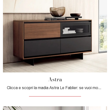
Astra
Clicca e scopri la madia Astra Le Fablier: se vuoi mobili in legno per stanze moderne, questa è l'acquisto perfetto per te!