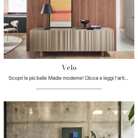
Velo
Scopri le più belle Madie moderne! Clicca e leggi l'articolo: mobile soggiorno Velo in laccato opaco, soluzione bella e funzionale.