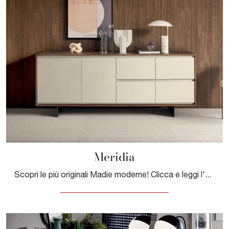
Meridia
Scopri le più originali Madie moderne! Clicca e leggi l'articolo: madia Meridia in laccato opaco, soluzione bella e funzionale.