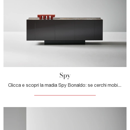
Spy
Clicca e scopri la madia Spy Bonaldo: se cerchi mobili in legno laccato per stanze moderne, questa è la scelta ideale per te!