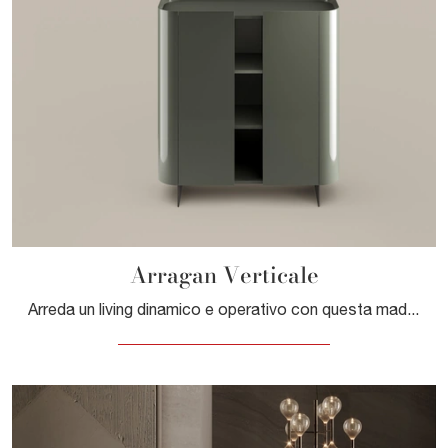
Arragan Verticale
Arreda un living dinamico e operativo con questa madia Arragan Verticale di Bonaldo: scopri le più belle Madie in legno laccato.