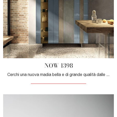
NOW 1398
Cerchi una nuova madia bella e di grande qualità dalle linee moderne? Ecco a te il modello NOW 1398 di Lago, realizzato in vetro.