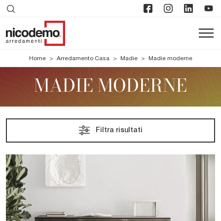
Home
>
Arredamento Casa
>
Madie
>
Madie moderne
MADIE MODERNE
Filtra risultati