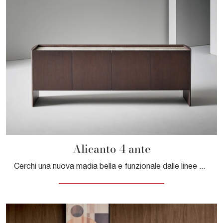
Alicanto 4 ante
Cerchi una nuova madia bella e funzionale dalle linee moderne? Ti presentiamo il modello Alicanto 4 ante di Bonaldo, realizzato in legno.