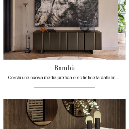
Bambù
Cerchi una nuova madia pratica e sofisticata dalle linee moderne? Ti offriamo il modello Bambù di Calligaris, realizzato in laccato opaco.