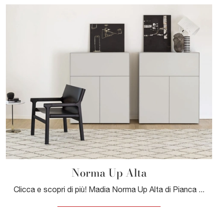
Norma Up Alta
Clicca e scopri di più! Madia Norma Up Alta di Pianca in laccato opaco: ti attende per impreziosire le tue stanze moderne.