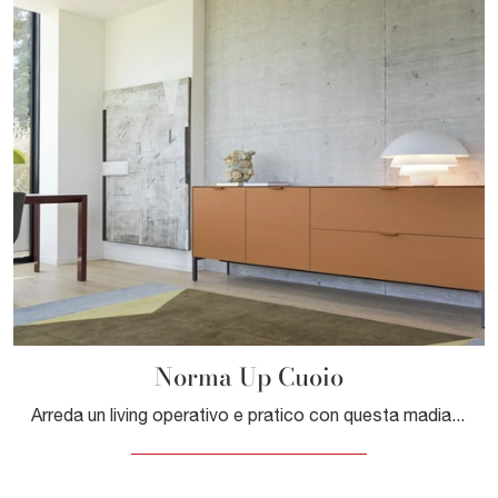
Norma Up Cuoio
Arreda un living operativo e pratico con questa madia Norma Up Cuoio di Pianca: scopri le più esclusive Madie in materico.