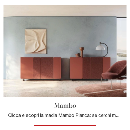
Mambo
Clicca e scopri la madia Mambo Pianca: se cerchi mobili in laccato opaco per stanze moderne, questa è il miglior acquisto per te!