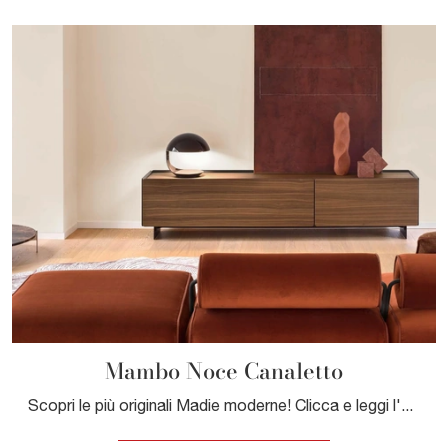
Mambo Noce Canaletto
Scopri le più originali Madie moderne! Clicca e leggi l'articolo: madia Mambo Noce Canaletto in legno, soluzione funzionale ed esteticamente ...