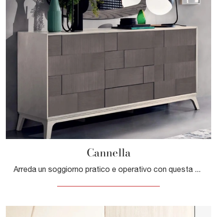
Cannella
Arreda un soggiorno pratico e operativo con questa madia Cannella di Le Fablier: scopri le più esclusive Madie in legno laccato.