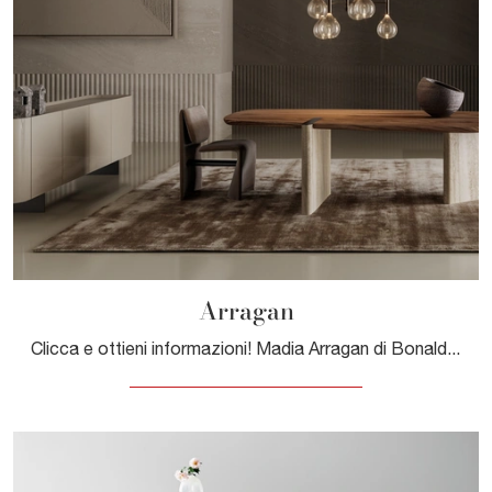
Arragan
Clicca e ottieni informazioni! Madia Arragan di Bonaldo in legno laccato: ti sta aspettando per valorizzare le tue stanze moderne.