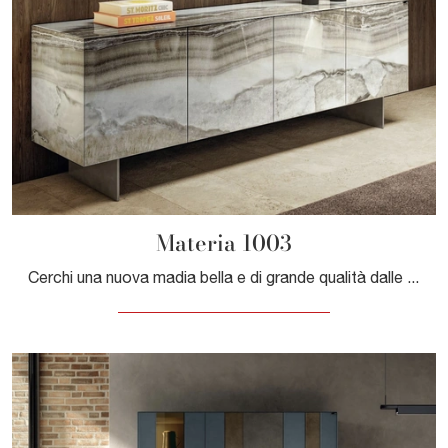
Materia 1003
Cerchi una nuova madia bella e di grande qualità dalle linee moderne? Ti offriamo il modello Materia 1003 di Lago, realizzato in vetro.