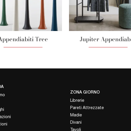
Appendiabiti Tree
Jupiter Appendiabi
DA
ZONA GIORNO
amo
Librerie
Pareti Attrezzate
hi
Madie
azioni
Divani
ioni
Tavoli