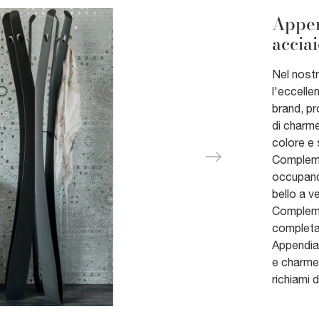
Appen
acciai
Nel nost
l'eccelle
brand, p
di charme
colore e 
Compleme
occupand
bello a ve
Complemen
completan
Appendiab
e charme 
richiami 