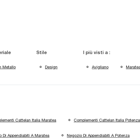
riale
Stile
I più visti a :
n Metallo
Design
Avigliano
Marate
ementi Cattelan Italia Maratea
Complementi Cattelan Italia Potenza
 Di Appendiabiti A Maratea
Negozio Di Appendiabiti A Potenza