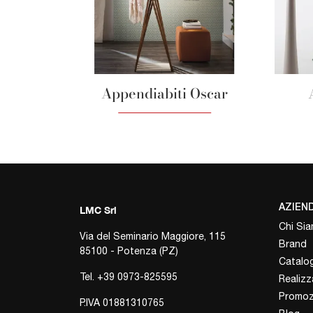
Appendiabiti Oscar
AZIEN
LMC Srl
Chi Si
Via del Seminario Maggiore, 115
Brand
85100 - Potenza (PZ)
Catalog
Tel.
+39 0973-825595
Realizz
Promoz
P.IVA 01881310765