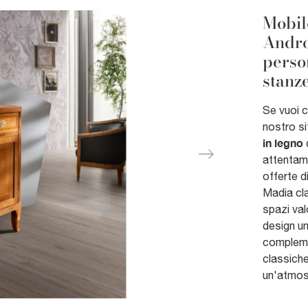
Mobil
Andro
perso
stanz
Se vuoi c
nostro si
in legno
d
attentame
offerte d
Madia cla
spazi val
design un
complemen
classiche
un'atmos