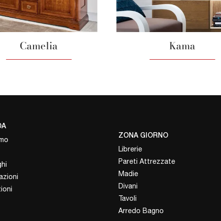
Camelia
Kama
DA
ZONA GIORNO
amo
Librerie
Pareti Attrezzate
hi
Madie
azioni
Divani
ioni
Tavoli
Arredo Bagno