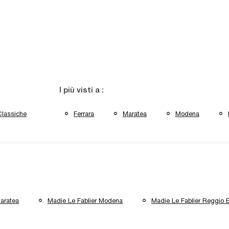
I più visti a :
Classiche
Ferrara
Maratea
Modena
Maratea
Madie Le Fablier Modena
Madie Le Fablier Reggio E