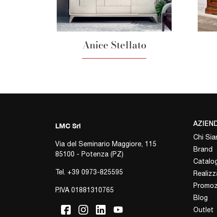
Anice Stellato
AZIEN
LMC Srl
Chi Si
Via del Seminario Maggiore, 115
Brand
85100 - Potenza (PZ)
Catalog
Tel.
+39 0973-825595
Realizz
Promoz
P.IVA 01881310765
Blog
Outlet